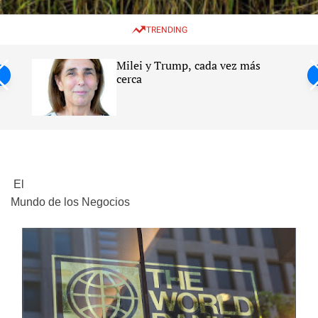
w
e
e
i
n
a
TRENDING
t
u
r
c
c
h
h
Milei y Trump, cada vez más
c
ntil
cerca
o
l
s
o
r
m
o
d
e
El
Mundo de los Negocios