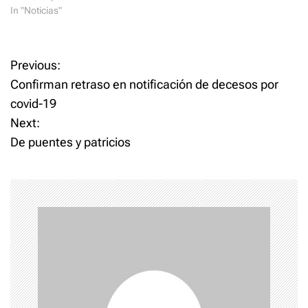
In "Noticias"
P
Previous:
Confirman retraso en notificación de decesos por
o
covid-19
Next:
s
De puentes y patricios
t
n
a
v
i
g