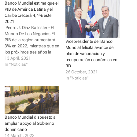
a
a
Banco Mundial estima que el
r
r
PIB de América Latina y el
e
e
o
o
Caribe crecerá 4,4% este
n
n
2021
T
F
w
a
Pedro J. Diaz Ballester - El
i
c
Mundo De Los Negocios El
t
e
t
b
PIB de la región aumentará
Vicepresidente del Banco
e
o
3% en 2022, mientras que en
r
o
Mundial felicita avance de
(
k
los próximos tres años la
plan de vacunación y
O
(
p
O
economía de Guyana se
13 April, 2021
recuperación económica en
e
p
expandirá 26%. El impacto
In "Noticias"
n
e
RD
s
n
generado por la pandemia
26 October, 2021
i
s
dejó un fuerte rezago en la
n
i
In "Noticias"
n
n
economía de la región,
e
n
donde,…
w
e
w
w
i
w
n
i
d
n
o
d
w
o
Banco Mundial dispuesto a
)
w
)
ampliar apoyo al Gobierno
dominicano
14 March, 2023