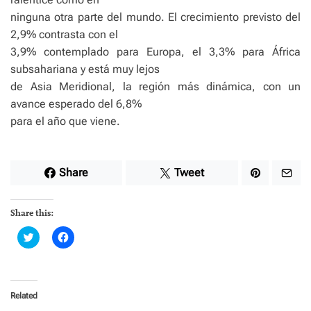
ninguna otra parte del mundo. El crecimiento previsto del
2,9% contrasta con el
3,9% contemplado para Europa, el 3,3% para África
subsahariana y está muy lejos
de Asia Meridional, la región más dinámica, con un
avance esperado del 6,8%
para el año que viene.
Share
Tweet
Share this:
C
C
l
l
i
i
c
c
k
k
t
t
o
o
Related
s
s
h
h