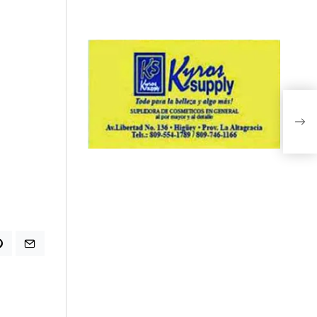
Dis
Arg