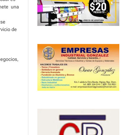
mete una
 se
vicio de
egocios,