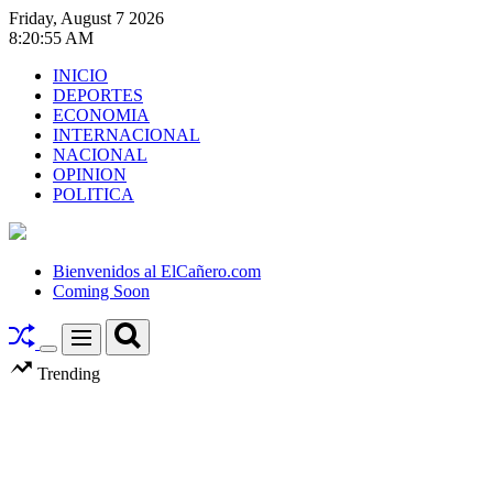
Skip
Friday, August 7 2026
to
8
:
20
:
57
AM
content
INICIO
DEPORTES
ECONOMIA
INTERNACIONAL
NACIONAL
OPINION
POLITICA
El
Cañero.com
Bienvenidos al ElCañero.com
Coming Soon
Search
Menu
Switch
Trending
color
mode