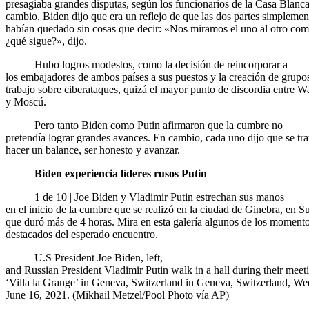
presagiaba grandes disputas, según los funcionarios de la Casa Blanc
cambio, Biden dijo que era un reflejo de que las dos partes simplemen
habían quedado sin cosas que decir: «Nos miramos el uno al otro com
¿qué sigue?», dijo.
Hubo logros modestos, como la decisión de reincorporar a
los embajadores de ambos países a sus puestos y la creación de grupo
trabajo sobre ciberataques, quizá el mayor punto de discordia entre 
y Moscú.
Pero tanto Biden como Putin afirmaron que la cumbre no
pretendía lograr grandes avances. En cambio, cada uno dijo que se tra
hacer un balance, ser honesto y avanzar.
Biden experiencia líderes rusos Putin
1 de 10 | Joe Biden y Vladimir Putin estrechan sus manos
en el inicio de la cumbre que se realizó en la ciudad de Ginebra, en Su
que duró más de 4 horas. Mira en esta galería algunos de los moment
destacados del esperado encuentro.
U.S President Joe Biden, left,
and Russian President Vladimir Putin walk in a hall during their meeti
‘Villa la Grange’ in Geneva, Switzerland in Geneva, Switzerland, W
June 16, 2021.
(Mikhail Metzel/Pool Photo vía AP)