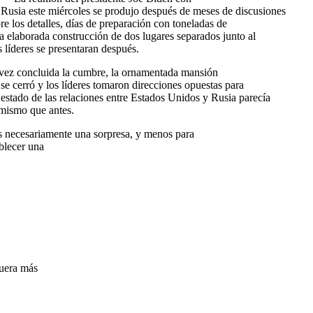
Rusia este miércoles se produjo después de meses de discusiones
re los detalles, días de preparación con toneladas de
la elaborada construcción de dos lugares separados junto al
s líderes se presentaran después.
vez concluida la cumbre, la ornamentada mansión
s se cerró y los líderes tomaron direcciones opuestas para
l estado de las relaciones entre Estados Unidos y Rusia parecía
mismo que antes.
s necesariamente una sorpresa, y menos para
blecer una
fuera más