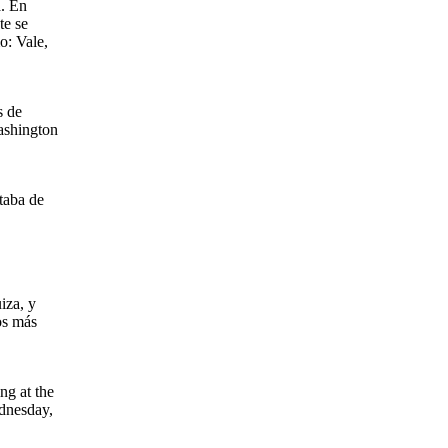
a. En
te se
o: Vale,
s de
Washington
taba de
iza, y
os más
ng at the
ednesday,