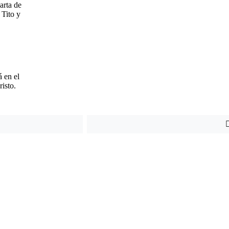
arta de
 Tito y
á en el
isto.