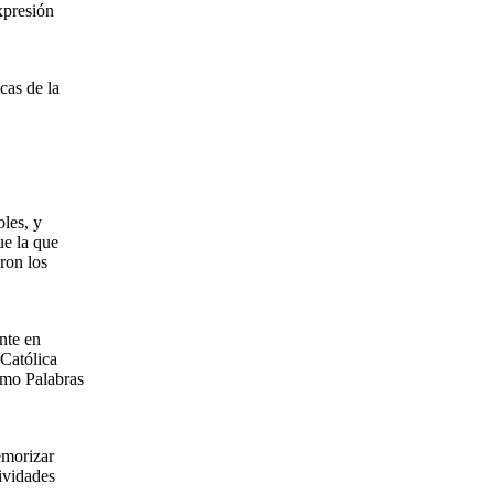
xpresión
cas de la
oles, y
ue la que
eron los
nte en
 Católica
omo Palabras
emorizar
ividades