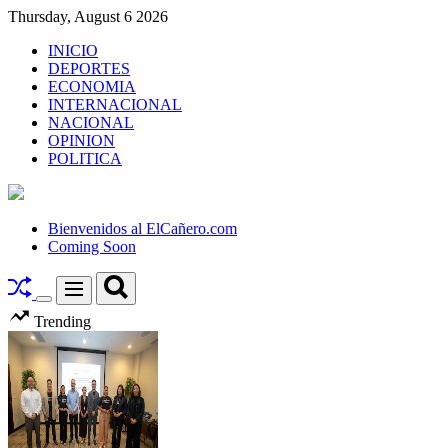
Skip
Thursday, August 6 2026
to
INICIO
content
DEPORTES
ECONOMIA
INTERNACIONAL
NACIONAL
OPINION
POLITICA
El
Cañero.com
Bienvenidos al ElCañero.com
Coming Soon
Search
Menu
Switch
Trending
color
mode