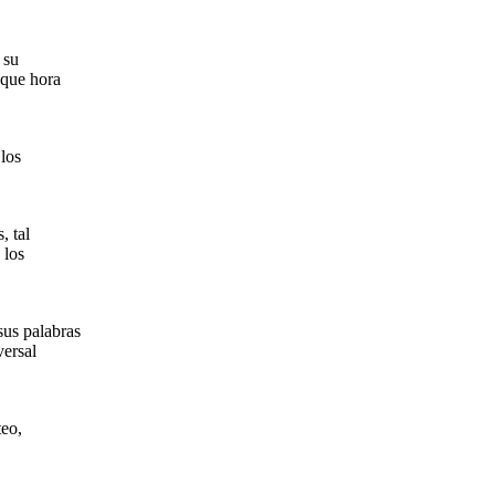
 su
 que hora
los
, tal
 los
sus palabras
versal
teo,