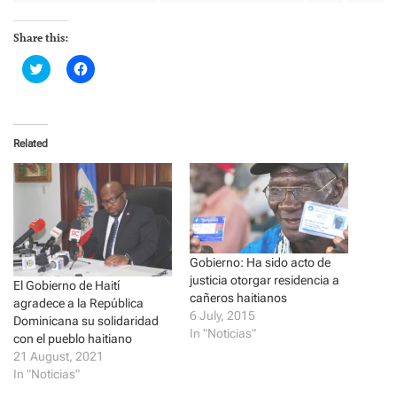
Share this:
C
C
l
l
i
i
c
c
k
k
t
t
o
o
Related
s
s
h
h
a
a
r
r
e
e
o
o
n
n
T
F
w
a
i
c
t
e
Gobierno: Ha sido acto de
t
b
justicia otorgar residencia a
e
o
El Gobierno de Haití
r
o
cañeros haitianos
agradece a la República
(
k
6 July, 2015
O
(
Dominicana su solidaridad
p
O
In "Noticias"
con el pueblo haitiano
e
p
n
e
21 August, 2021
s
n
In "Noticias"
i
s
n
i