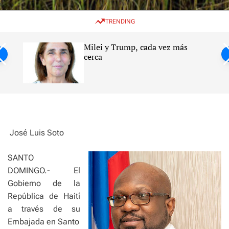
w
e
e
i
n
a
TRENDING
t
u
r
c
c
h
h
Milei y Trump, cada vez más
c
ntil
cerca
o
l
s
o
r
m
o
d
e
José Luis Soto
SANTO
DOMINGO.- El
Gobierno de la
República de Haití
a través de su
Embajada en Santo