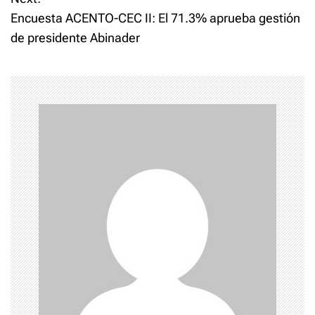
Encuesta ACENTO-CEC II: El 71.3% aprueba gestión
n
de presidente Abinader
a
v
i
g
a
t
i
o
n