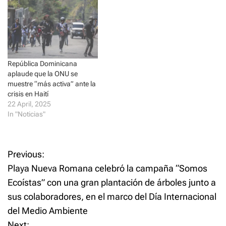
n
n
e
n
w
e
w
w
i
w
n
i
d
n
o
d
w
o
)
w
República Dominicana
)
aplaude que la ONU se
muestre “más activa” ante la
crisis en Haití
22 April, 2025
In "Noticias"
P
Previous:
Playa Nueva Romana celebró la campaña “Somos
o
Ecoístas” con una gran plantación de árboles junto a
sus colaboradores, en el marco del Día Internacional
s
del Medio Ambiente
t
Next: