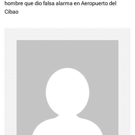
hombre que dio falsa alarma en Aeropuerto del
n
Cibao
a
v
i
g
a
t
i
o
n