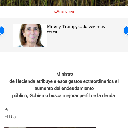
w
e
e
i
n
a
TRENDING
t
u
r
c
c
h
h
Milei y Trump, cada vez más
c
ntil
cerca
o
l
s
o
r
m
o
d
e
Ministro
de Hacienda atribuye a esos gastos extraordinarios el
aumento del endeudamiento
público; Gobierno busca mejorar perfil de la deuda
.
Por
El Día