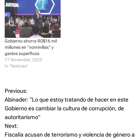
i
s
n
i
n
n
e
n
w
e
w
w
i
w
n
i
d
n
o
d
w
o
Gobierno ahorra RD$16 mil
)
w
millones en “nominillas” y
)
gastos superfluos
17 November, 2020
In "Noticias"
P
Previous:
Abinader: “Lo que estoy tratando de hacer en este
o
Gobierno es cambiar la cultura de corrupción, de
autoritarismo”
s
Next:
t
Fiscalía acusan de terrorismo y violencia de género a