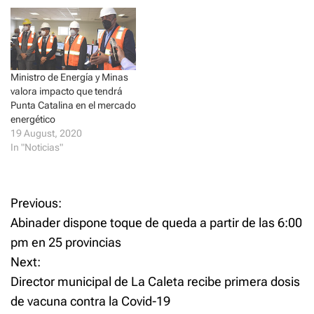
)
w
)
Ministro de Energía y Minas
valora impacto que tendrá
Punta Catalina en el mercado
energético
19 August, 2020
In "Noticias"
P
Previous:
Abinader dispone toque de queda a partir de las 6:00
o
pm en 25 provincias
Next:
s
Director municipal de La Caleta recibe primera dosis
t
de vacuna contra la Covid-19