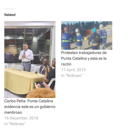
c
c
k
k
t
t
o
o
Related
s
s
h
h
a
a
r
r
e
e
o
o
n
n
T
F
w
a
i
c
Protestan trabajadores de
t
e
t
b
Punta Catalina y esta es la
e
o
r
o
razón
(
k
17 April, 2019
O
(
p
O
In "Noticias"
e
p
n
e
s
n
i
s
n
i
n
n
Carlos Peña: Punta Catalina
e
n
w
e
evidencia este es un gobierno
w
w
i
w
mentiroso
n
i
16 December, 2018
d
n
o
d
In "Noticias"
w
o