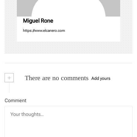
o
n
Miguel Rone
https://www.elcanero.com
+
There are no comments
Add yours
Comment