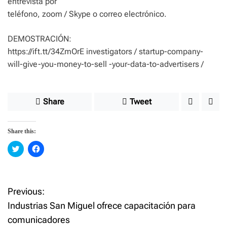
entrevista por
teléfono, zoom / Skype o correo electrónico.
DEMOSTRACIÓN:
https://ift.tt/34ZmOrE investigators / startup-company-
will-give-you-money-to-sell -your-data-to-advertisers /
Share
Tweet
Share this:
C
C
l
l
i
i
c
c
k
k
t
t
o
o
Previous:
P
s
s
h
h
Industrias San Miguel ofrece capacitación para
a
a
o
r
r
comunicadores
e
e
o
o