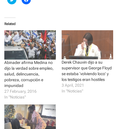
l
l
i
i
c
c
k
k
t
t
o
o
Related
s
s
h
h
a
a
r
r
e
e
o
o
n
n
T
F
w
a
i
c
Derek Chauvin dijo a su
t
e
Abinader afirma Medina no
t
b
supervisor que George Floyd
dijo la verdad sobre empleo,
e
o
r
o
se estaba ‘volviendo loco’ y
salud, delincuencia,
(
k
los testigos eran hostiles
pobreza, corrupción e
O
(
p
O
3 April, 2021
impunidad
e
p
In "Noticias"
27 February, 2016
n
e
s
n
In "Noticias"
i
s
n
i
n
n
e
n
w
e
w
w
i
w
n
i