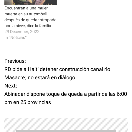
d
n
o
d
Encuentran a una mujer
w
o
)
w
muerta en su automóvil
)
después de quedar atrapada
por la nieve, dice la familia
29 December, 2022
In "Noticias"
P
Previous:
RD pide a Haití detener construcción canal río
o
Masacre; no estará en diálogo
Next:
s
Abinader dispone toque de queda a partir de las 6:00
t
pm en 25 provincias
n
a