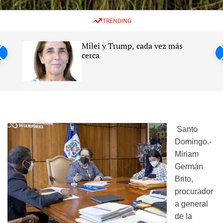
w
e
e
i
n
a
TRENDING
t
u
r
c
c
h
h
Milei y Trump, cada vez más
c
ntil
cerca
o
l
s
o
r
m
o
d
e
Santo
Domingo.-
Miriam
Germán
Brito,
procurador
a general
de la