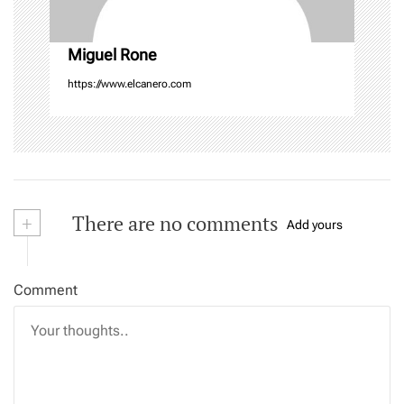
n
Miguel Rone
https://www.elcanero.com
+
There are no comments
Add yours
Comment