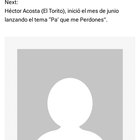
Next:
s
Héctor Acosta (El Torito), inició el mes de junio
t
lanzando el tema “Pa’ que me Perdones”.
n
a
v
i
g
a
t
i
o