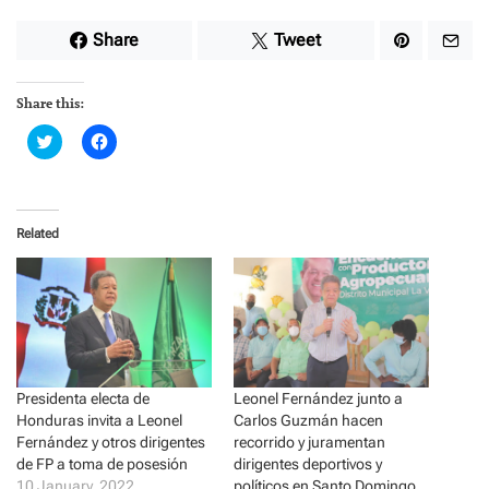
Share
Tweet
Share this:
C
C
l
l
i
i
c
c
k
k
t
t
o
o
Related
s
s
h
h
a
a
r
r
e
e
o
o
n
n
T
F
w
a
i
c
t
e
t
b
Presidenta electa de
Leonel Fernández junto a
e
o
Honduras invita a Leonel
Carlos Guzmán hacen
r
o
(
k
Fernández y otros dirigentes
recorrido y juramentan
O
(
p
O
de FP a toma de posesión
dirigentes deportivos y
e
p
10 January, 2022
políticos en Santo Domingo