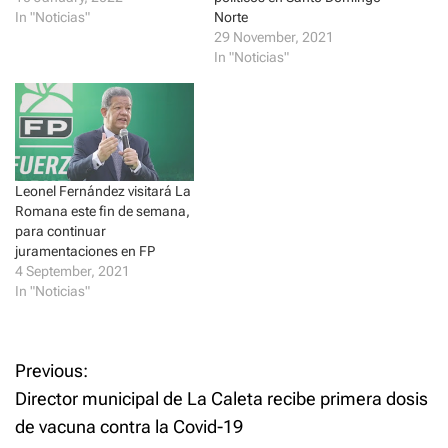
n
e
s
n
In "Noticias"
Norte
i
s
29 November, 2021
n
i
n
n
In "Noticias"
e
n
w
e
w
w
i
w
n
i
d
n
o
d
w
o
)
w
)
Leonel Fernández visitará La
Romana este fin de semana,
para continuar
juramentaciones en FP
4 September, 2021
In "Noticias"
P
Previous:
Director municipal de La Caleta recibe primera dosis
o
de vacuna contra la Covid-19