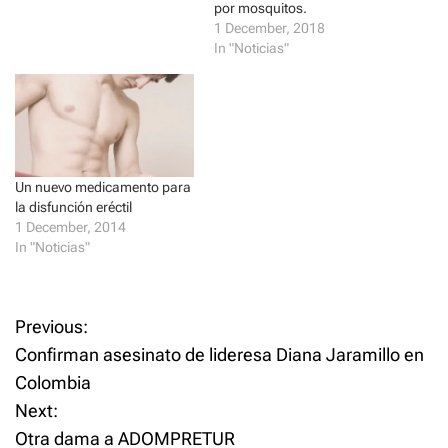
s
n
solo 15 minutos[1], fue
por mosquitos.
i
s
presentado al mercado
1 December, 2018
n
i
n
n
dominicano por la
In "Noticias"
e
n
farmacéutica Novartis. Se
w
e
w
w
trata de Excedrin Extra
i
w
Fuerte, una combinación
n
i
d
n
de…
o
d
w
o
)
w
)
Un nuevo medicamento para
la disfunción eréctil
1 December, 2014
In "Noticias"
P
Previous:
Confirman asesinato de lideresa Diana Jaramillo en
o
Colombia
Next:
s
Otra dama a ADOMPRETUR