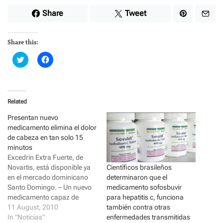
Share
Tweet
Share this:
C
C
l
l
i
i
c
c
k
k
t
t
o
o
Related
s
s
h
h
a
a
Presentan nuevo
r
r
medicamento elimina el dolor
e
e
o
o
de cabeza en tan solo 15
n
n
minutos
T
F
w
a
Excedrin Extra Fuerte, de
i
c
Novartis, está disponible ya
Científicos brasileños
t
e
t
b
en el mercado dominicano
determinaron que el
e
o
Santo Domingo. – Un nuevo
r
o
medicamento sofosbuvir
(
k
medicamento capaz de
para hepatitis c, funciona
O
(
p
O
proporcionar alivio efectivo
11 August, 2010
también contra otras
e
p
del dolor de cabeza en tan
In "Noticias"
enfermedades transmitidas
n
e