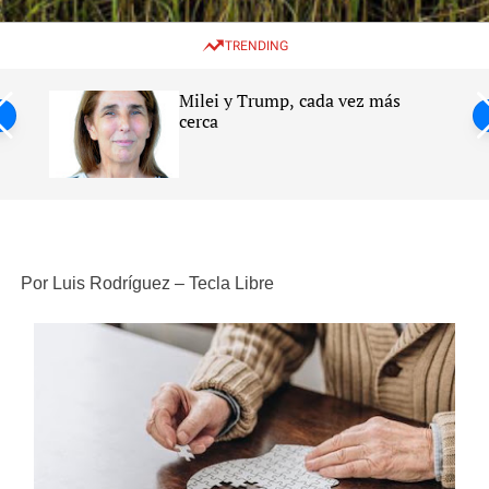
w
e
e
i
n
a
TRENDING
t
u
r
c
c
h
h
Milei y Trump, cada vez más
c
ntil
cerca
o
l
s
o
r
m
o
d
e
Por Luis Rodríguez – Tecla Libre