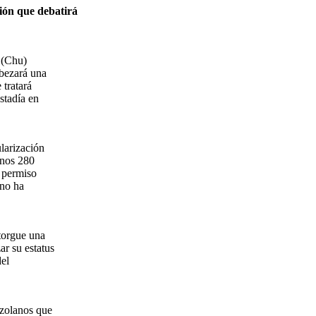
ión que debatirá
 (Chu)
bezará una
 tratará
stadía en
larización
unos 280
n permiso
ano ha
torgue una
r su estatus
del
ezolanos que