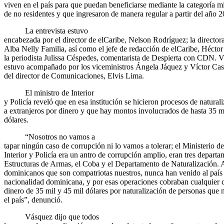
viven en el país para que puedan beneficiarse mediante la categoría mi
de no residentes y que ingresaron de manera regular a partir del año 2
La entrevista estuvo
encabezada por el director de elCaribe, Nelson Rodríguez; la directo
Alba Nelly Familia, así como el jefe de redacción de elCaribe, Héctor
la periodista Julissa Céspedes, comentarista de Despierta con CDN. 
estuvo acompañado por los viceministros Ángela Jáquez y Víctor Cas
del director de Comunicaciones, Elvis Lima.
El ministro de Interior
y Policía reveló que en esa institución se hicieron procesos de natural
a extranjeros por dinero y que hay montos involucrados de hasta 35 m
dólares.
“Nosotros no vamos a
tapar ningún caso de corrupción ni lo vamos a tolerar; el Ministerio de
Interior y Policía era un antro de corrupción amplio, eran tres departa
Estructuras de Armas, el Coba y el Departamento de Naturalización. 
dominicanos que son compatriotas nuestros, nunca han venido al país 
nacionalidad dominicana, y por esas operaciones cobraban cualquier 
dinero de 35 mil y 45 mil dólares por naturalización de personas que
el país”, denunció.
Vásquez dijo que todos