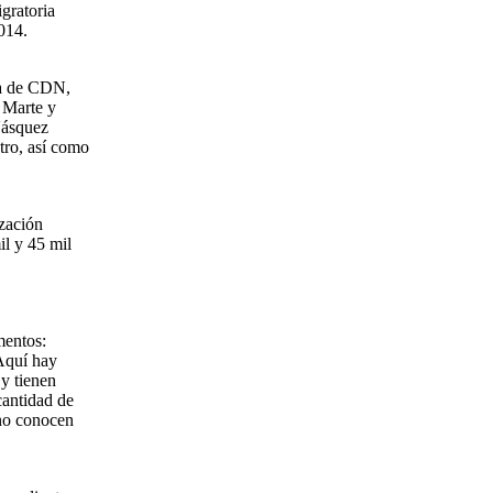
gratoria
014.
ra de CDN,
 Marte y
Vásquez
tro, así como
ización
il y 45 mil
mentos:
Aquí hay
y tienen
cantidad de
 no conocen