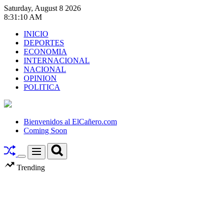
Skip
Saturday, August 8 2026
to
8
:
31
:
12
AM
content
INICIO
DEPORTES
ECONOMIA
INTERNACIONAL
NACIONAL
OPINION
POLITICA
El
Cañero.com
Bienvenidos al ElCañero.com
Coming Soon
Search
Menu
Switch
Trending
color
mode