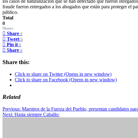
los casos de naturalización que se han detectado que fueron otorgado
fraude fueron entregados a los abogados que están para proteger el pa
público.
Total
0
Shares
Share
0
Tweet
0
Pin it
0
Share
0
Share this:
Click to share on Twitter (Opens in new window)
Click to share on Facebook (Opens in new window)
Related
Post
Previous:
Maestros de la Fuerza del Pueblo, presentan candidatos par
Next:
Hasta siempre Caballo:
navigation