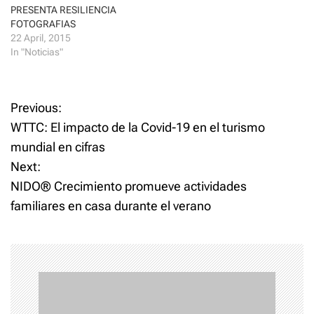
d
n
PRESENTA RESILIENCIA
o
d
FOTOGRAFIAS
w
o
)
w
22 April, 2015
)
In "Noticias"
P
Previous:
WTTC: El impacto de la Covid-19 en el turismo
o
mundial en cifras
Next:
s
NIDO® Crecimiento promueve actividades
t
familiares en casa durante el verano
n
a
v