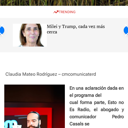
w
e
e
i
n
a
TRENDING
t
u
r
c
c
h
h
Milei y Trump, cada vez más
c
ntil
cerca
o
l
s
o
r
m
o
d
e
Claudia Mateo Rodríguez – cmcomunicaterd
En una aclaración dada en
el programa del
cual forma parte, Esto no
Es Radio, el abogado y
comunicador Pedro
Casals se