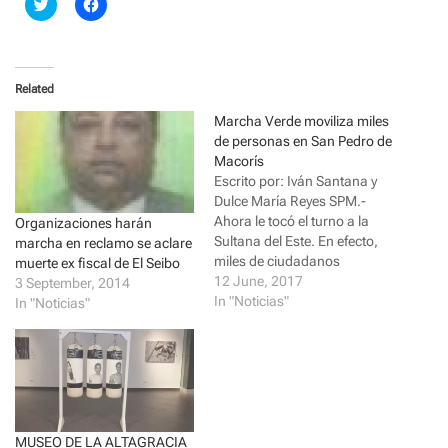
C
C
l
l
i
i
c
c
k
k
t
t
o
o
Related
s
s
h
h
a
a
Marcha Verde moviliza miles
r
r
de personas en San Pedro de
e
e
o
o
Macorís
n
n
Escrito por: Iván Santana y
T
F
w
a
Dulce María Reyes SPM.-
i
c
Ahora le tocó el turno a la
t
e
Organizaciones harán
t
b
Sultana del Este. En efecto,
marcha en reclamo se aclare
e
o
r
o
miles de ciudadanos
muerte ex fiscal de El Seibo
(
k
caminaron a pie en la
12 June, 2017
3 September, 2014
O
(
p
O
mañana de este domingo, en
In "Noticias"
In "Noticias"
e
p
la denominada Marcha
n
e
s
n
Verde, contra la corrupción y
i
s
la impunidad, que recorrió
n
i
n
n
varias calles y barrios…
e
n
w
e
w
w
i
w
MUSEO DE LA ALTAGRACIA
n
i