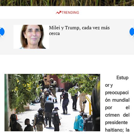
w
e
e
i
n
a
TRENDING
t
u
r
c
c
h
h
Milei y Trump, cada vez más
c
ntil
cerca
o
l
s
o
r
m
o
d
e
Estup
or y
preocupaci
ón mundial
por el
crimen del
presidente
haitiano; la