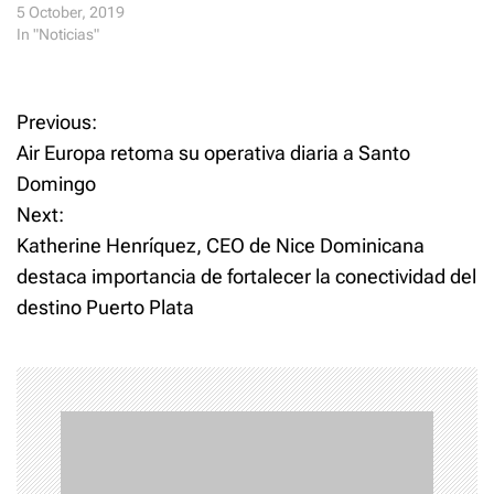
5 October, 2019
In "Noticias"
P
Previous:
Air Europa retoma su operativa diaria a Santo
o
Domingo
Next:
s
Katherine Henríquez, CEO de Nice Dominicana
t
destaca importancia de fortalecer la conectividad del
destino Puerto Plata
n
a
v
i