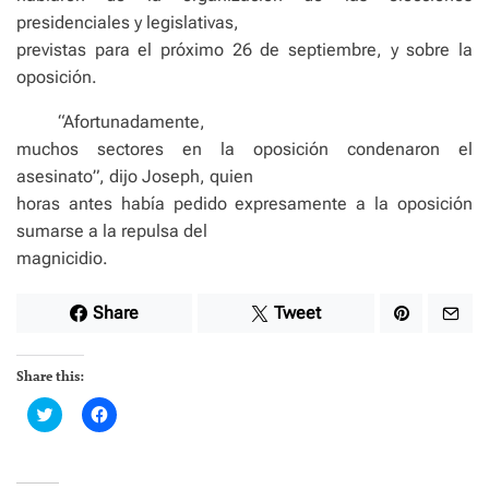
presidenciales y legislativas,
previstas para el próximo 26 de septiembre, y sobre la
oposición.
“Afortunadamente,
muchos sectores en la oposición condenaron el
asesinato”, dijo Joseph, quien
horas antes había pedido expresamente a la oposición
sumarse a la repulsa del
magnicidio.
Share
Tweet
Share this:
C
C
l
l
i
i
c
c
k
k
t
t