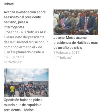
o
o
Related
s
s
h
h
a
a
Avanza investigación sobre
r
r
asesinato del presidente
e
e
o
o
haitiano, pese a
n
n
interrogantes
T
F
w
a
Rosanna - RC Noticias AFP.-
i
c
El asesinato del presidente
t
e
Jovenel Moïse asume
t
b
de Haití Jovenel Moise por un
presidencia de Haití tras más
e
o
comando armado el 7 de
r
o
de un año de crisis
(
k
julio fue planeado desde la
7 February, 2017
O
(
p
O
vecina República
16 July, 2021
In "Noticias"
e
p
Dominicana, según el jefe de
In "Noticias"
n
e
s
n
policía haitiana, quien
i
s
también anunció la
n
i
n
n
detención del jefe de
e
n
guardaespaldas y otros tres
w
e
w
w
miembros de su seguridad.…
i
w
n
i
d
n
o
d
Oposición haitiana pide al
w
o
mundo que dé espalda al
)
w
)
presidente J. Moise