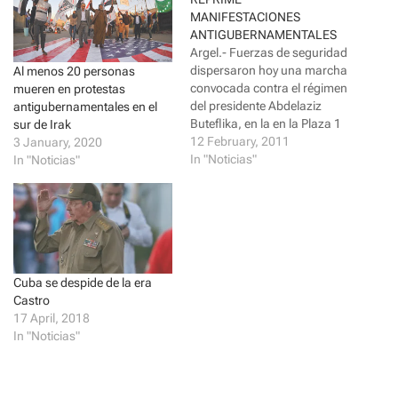
e
e
o
o
MANIFESTACIONES
n
n
ANTIGUBERNAMENTALES
T
F
w
a
Argel.- Fuerzas de seguridad
i
c
dispersaron hoy una marcha
Al menos 20 personas
t
e
t
b
convocada contra el régimen
mueren en protestas
e
o
r
o
del presidente Abdelaziz
antigubernamentales en el
(
k
Buteflika, en la en la Plaza 1
sur de Irak
O
(
p
O
de Mayo de la capital
12 February, 2011
3 January, 2020
e
p
argelina, mientras los
In "Noticias"
In "Noticias"
n
e
s
n
manifestantes exhibían
i
s
tapas de periódicos que
n
i
n
n
anunciaban la dimisión de
e
n
Hosni Mubarak en Egipto. Un
w
e
w
w
grupo 200 de personas
i
w
concentradas…
n
i
d
n
Cuba se despide de la era
o
d
Castro
w
o
)
w
17 April, 2018
)
In "Noticias"