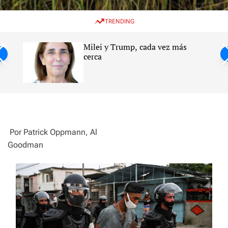
w
e
e
i
n
a
TRENDING
t
u
r
c
c
h
h
Milei y Trump, cada vez más
c
ntil
cerca
o
l
s
o
r
m
o
d
e
Por Patrick Oppmann, Al
Goodman