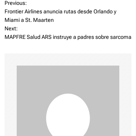
P
Previous:
Frontier Airlines anuncia rutas desde Orlando y
o
Miami a St. Maarten
Next:
s
MAPFRE Salud ARS instruye a padres sobre sarcoma
t
n
a
v
i
g
a
t