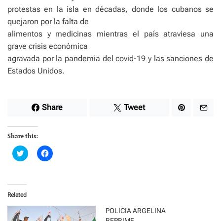
protestas en la isla en décadas, donde los cubanos se
quejaron por la falta de
alimentos y medicinas mientras el país atraviesa una
grave crisis económica
agravada por la pandemia del covid-19 y las sanciones de
Estados Unidos.
Share
Tweet
Share this:
C
C
l
l
i
i
c
c
k
k
t
t
o
o
Related
s
s
h
h
a
a
POLICIA ARGELINA
r
r
REPRIME