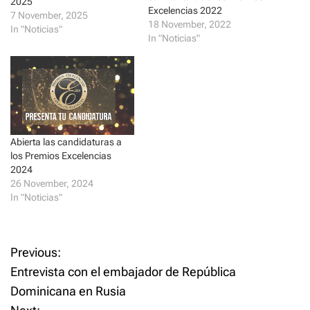
2025
(
k
Excelencias 2022
O
(
7 November, 2025
p
O
18 November, 2022
In "Noticias"
e
p
In "Noticias"
n
e
s
n
i
s
n
i
n
n
e
n
w
e
w
w
i
w
n
i
d
n
o
d
Abierta las candidaturas a
w
o
los Premios Excelencias
)
w
)
2024
26 November, 2024
In "Noticias"
P
Previous:
Entrevista con el embajador de República
o
Dominicana en Rusia