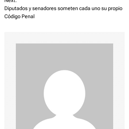
Next:
s
Diputados y senadores someten cada uno su propio
t
Código Penal
n
a
v
i
g
a
t
i
o