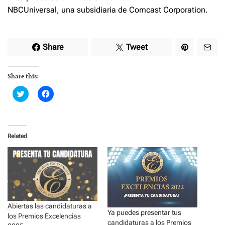
NBCUniversal, una subsidiaria de Comcast Corporation.
Share
Tweet
Share this:
C
C
l
l
i
i
c
c
k
k
t
t
o
o
Related
s
s
h
h
a
a
r
r
e
e
o
o
n
n
T
F
w
a
i
c
t
e
Abiertas las candidaturas a
t
b
Ya puedes presentar tus
e
o
los Premios Excelencias
candidaturas a los Premios
r
o