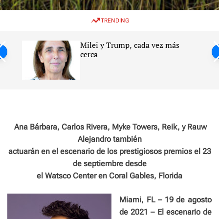
w
e
e
i
n
a
TRENDING
t
u
r
c
c
h
h
Milei y Trump, cada vez más
c
ntil
cerca
o
l
s
o
r
m
o
d
e
Ana Bárbara, Carlos Rivera, Myke Towers, Reik, y Rauw
Alejandro también
actuarán en el escenario de los prestigiosos premios el 23
de septiembre desde
el Watsco Center en Coral Gables, Florida
Miami, FL – 19 de agosto
de 2021 – El escenario de