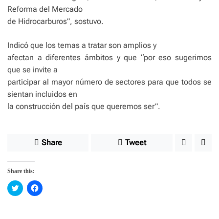
Reforma del Mercado
de Hidrocarburos”, sostuvo.
Indicó que los temas a tratar son amplios y
afectan a diferentes ámbitos y que “por eso sugerimos
que se invite a
participar al mayor número de sectores para que todos se
sientan incluidos en
la construcción del país que queremos ser”.
Share
Tweet
Share this:
C
C
l
l
i
i
c
c
k
k
t
t