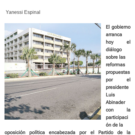
e
Yanessi Espinal
El gobierno
arranca
hoy el
diálogo
sobre las
reformas
propuestas
por el
presidente
Luis
Abinader
con la
participaci
ón de la
oposición política encabezada por el Partido de la