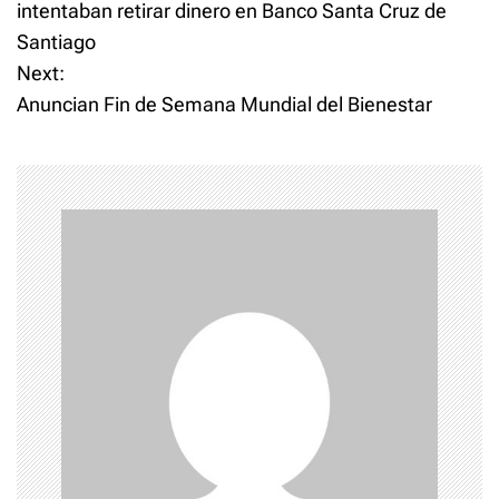
o
intentaban retirar dinero en Banco Santa Cruz de
Santiago
s
Next:
t
Anuncian Fin de Semana Mundial del Bienestar
n
a
v
i
g
a
t
i