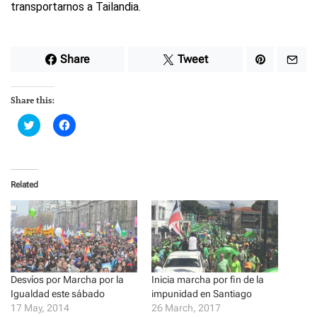
transportarnos a Tailandia.
Share
Tweet
Share this:
C
C
l
l
i
i
c
c
k
k
t
t
o
o
Related
s
s
h
h
a
a
r
r
e
e
o
o
n
n
T
F
w
a
i
c
t
e
Desvíos por Marcha por la
Inicia marcha por fin de la
t
b
Igualdad este sábado
impunidad en Santiago
e
o
r
o
17 May, 2014
26 March, 2017
(
k