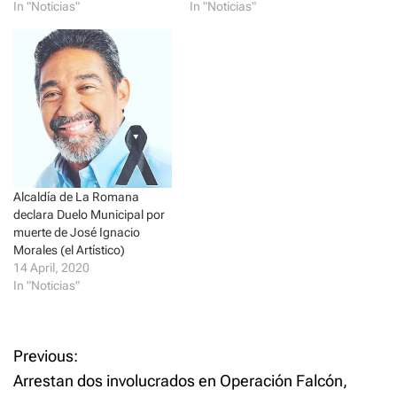
In "Noticias"
In "Noticias"
O
(
p
O
e
p
n
e
s
n
i
s
n
i
n
n
e
n
w
e
w
w
i
w
n
i
d
n
o
d
w
o
)
w
Alcaldía de La Romana
)
declara Duelo Municipal por
muerte de José Ignacio
Morales (el Artístico)
14 April, 2020
In "Noticias"
P
Previous:
Arrestan dos involucrados en Operación Falcón,