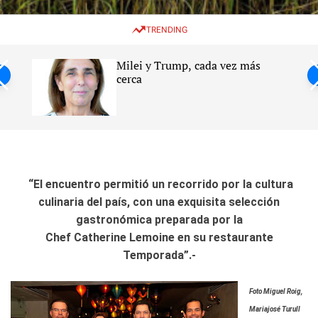
w
e
e
i
n
a
TRENDING
t
u
r
c
c
h
h
Milei y Trump, cada vez más
c
ntil
cerca
o
l
s
o
r
m
o
d
e
“El encuentro permitió un recorrido por la cultura
culinaria del país, con una exquisita selección
gastronómica preparada por la
Chef Catherine Lemoine en su restaurante
Temporada”.-
Foto Miguel Roig,
Mariajosé Turull