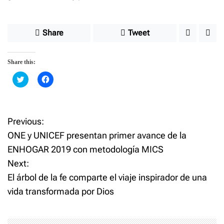
Share
Tweet
Share this:
C
C
l
l
i
i
c
c
k
k
t
t
o
o
Previous:
P
s
s
h
h
ONE y UNICEF presentan primer avance de la
a
a
o
r
r
ENHOGAR 2019 con metodología MICS
e
e
o
o
Next:
n
n
s
T
F
w
a
El árbol de la fe comparte el viaje inspirador de una
i
c
t
t
e
vida transformada por Dios
t
b
e
o
n
r
o
(
k
O
(