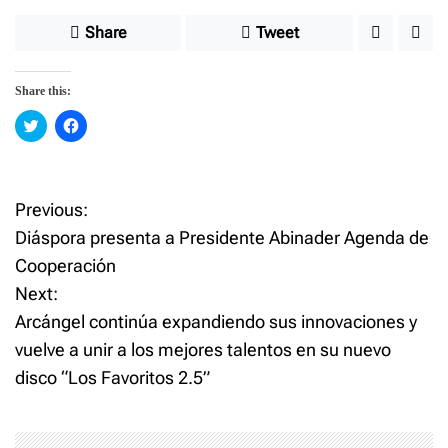
Share
Tweet
Share this:
C
C
l
l
i
i
c
c
k
k
t
t
o
o
Previous:
P
s
s
h
h
Diáspora presenta a Presidente Abinader Agenda de
a
a
o
r
r
Cooperación
e
e
o
o
Next:
n
n
s
T
F
w
a
Arcángel continúa expandiendo sus innovaciones y
i
c
t
t
e
vuelve a unir a los mejores talentos en su nuevo
t
b
e
o
disco “Los Favoritos 2.5”
n
r
o
(
k
O
(
p
O
a
e
p