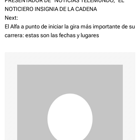
PRESENTADOR DE “NOTICIAS TELEMUNDO,” EL
s
T
F
w
a
NOTICIERO INSIGNIA DE LA CADENA
i
c
t
t
e
Next:
t
b
e
o
El Alfa a punto de iniciar la gira más importante de su
n
r
o
(
k
carrera: estas son las fechas y lugares
O
(
p
O
a
e
p
n
e
s
n
v
i
s
n
i
n
n
i
e
n
w
e
w
w
i
w
g
n
i
d
n
o
d
a
w
o
)
w
)
t
i
o