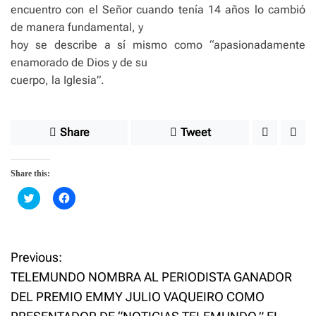
encuentro con el Señor cuando tenía 14 años lo cambió
de manera fundamental, y
hoy se describe a sí mismo como “apasionadamente
enamorado de Dios y de su
cuerpo, la Iglesia”.
Share
Tweet
Share this:
C
C
l
l
i
i
c
c
k
k
t
t
o
o
Previous:
P
s
s
h
h
TELEMUNDO NOMBRA AL PERIODISTA GANADOR
a
a
o
r
r
DEL PREMIO EMMY JULIO VAQUEIRO COMO
e
e
o
o
n
n