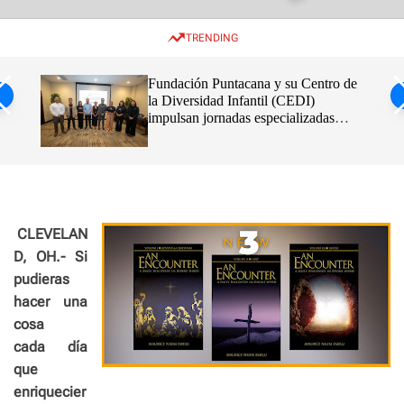
w
e
e
i
n
a
TRENDING
t
u
r
c
c
h
h
Fundación Puntacana y su Centro de
c
la Diversidad Infantil (CEDI)
o
impulsan jornadas especializadas
l
o
sobre Parálisis Cerebral Espástica
r
m
o
d
e
CLEVELAN
D, OH.- Si
pudieras
hacer una
cosa
cada día
que
enriquecier