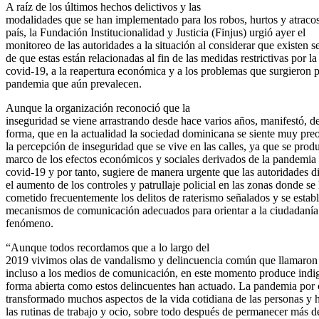
A raíz de los últimos hechos delictivos y las
modalidades que se han implementado para los robos, hurtos y atracos
país, la Fundación Institucionalidad y Justicia (Finjus) urgió ayer el
monitoreo de las autoridades a la situación al considerar que existen s
de que estas están relacionadas al fin de las medidas restrictivas por la
covid-19, a la reapertura económica y a los problemas que surgieron p
pandemia que aún prevalecen.
Aunque la organización reconoció que la
inseguridad se viene arrastrando desde hace varios años, manifestó, de
forma, que en la actualidad la sociedad dominicana se siente muy pr
la percepción de inseguridad que se vive en las calles, ya que se prod
marco de los efectos económicos y sociales derivados de la pandemia
covid-19 y por tanto, sugiere de manera urgente que las autoridades 
el aumento de los controles y patrullaje policial en las zonas donde se
cometido frecuentemente los delitos de raterismo señalados y se estab
mecanismos de comunicación adecuados para orientar a la ciudadanía 
fenómeno.
“Aunque todos recordamos que a lo largo del
2019 vivimos olas de vandalismo y delincuencia común que llamaron 
incluso a los medios de comunicación, en este momento produce indi
forma abierta como estos delincuentes han actuado. La pandemia por
transformado muchos aspectos de la vida cotidiana de las personas y
las rutinas de trabajo y ocio, sobre todo después de permanecer más d