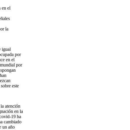
 en el
eñales
or la
 igual
eocupada por
uce en el
 mundial por
dispongan
 han
lezcan
sobre este
la atención
gnación en la
 covid-19 ha
 ha cambiado
e un año