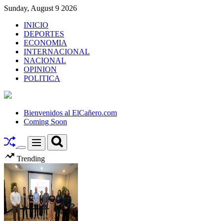
Skip
Sunday, August 9 2026
to
INICIO
content
DEPORTES
ECONOMIA
INTERNACIONAL
NACIONAL
OPINION
POLITICA
El
Cañero.com
Bienvenidos al ElCañero.com
Coming Soon
Search
Menu
Switch
Trending
color
mode