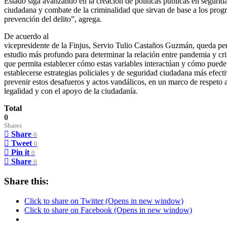
Estado siga avanzando en la creación de políticas públicas en segurid
ciudadana y combate de la criminalidad que sirvan de base a los prog
prevención del delito”, agrega.
De acuerdo al
vicepresidente de la Finjus, Servio Tulio Castaños Guzmán, queda pe
estudio más profundo para determinar la relación entre pandemia y cr
que permita establecer cómo estas variables interactúan y cómo pued
establecerse estrategias policiales y de seguridad ciudadana más efect
prevenir estos desafueros y actos vandálicos, en un marco de respeto a
legalidad y con el apoyo de la ciudadanía.
Total
0
Shares
Share
0
Tweet
0
Pin it
0
Share
0
Share this:
Click to share on Twitter (Opens in new window)
Click to share on Facebook (Opens in new window)