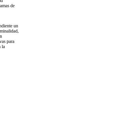
ad
ramas de
ndiente un
iminalidad,
en
ivas para
 la