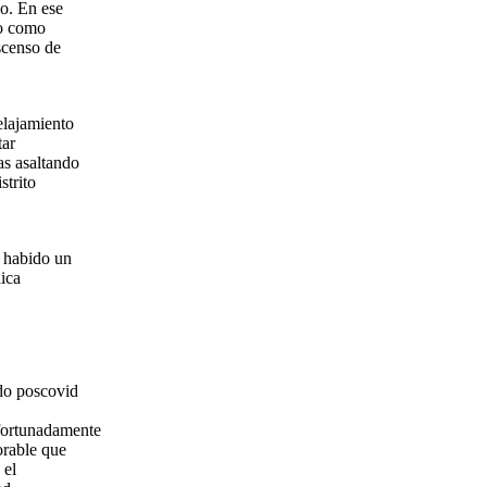
io. En ese
do como
scenso de
elajamiento
tar
as asaltando
strito
 habido un
lica
odo poscovid
Afortunadamente
orable que
 el