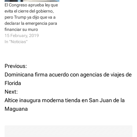
)
w
El Congreso aprueba ley que
)
evita el cierre del gobierno,
pero Trump ya dijo que va a
declarar la emergencia para
financiar su muro
15 February, 2019
In "Noticias"
P
Previous:
Dominicana firma acuerdo con agencias de viajes de
o
Florida
Next:
s
Altice inaugura moderna tienda en San Juan de la
t
Maguana
n
a