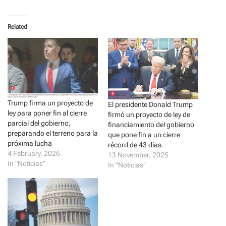
c
c
k
k
t
t
o
o
Related
s
s
h
h
a
a
r
r
e
e
o
o
n
n
T
F
w
a
i
c
t
e
t
b
Trump firma un proyecto de
El presidente Donald Trump
e
o
ley para poner fin al cierre
r
o
firmó un proyecto de ley de
(
k
parcial del gobierno,
financiamiento del gobierno
O
(
p
O
preparando el terreno para la
que pone fin a un cierre
e
p
próxima lucha
récord de 43 días.
n
e
s
n
4 February, 2026
13 November, 2025
i
s
In "Noticias"
In "Noticias"
n
i
n
n
e
n
w
e
w
w
i
w
n
i
d
n
o
d
w
o