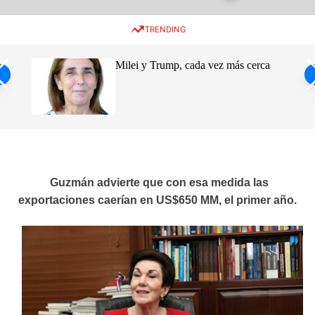
w
e
e
i
n
a
TRENDING
t
u
r
c
c
h
h
ro de
Milei y Trump, cada vez más cerca
c
o
s
l
o
ca
r
m
o
d
e
Guzmán advierte que con esa medida las
exportaciones caerían en US$650 MM, el primer año.