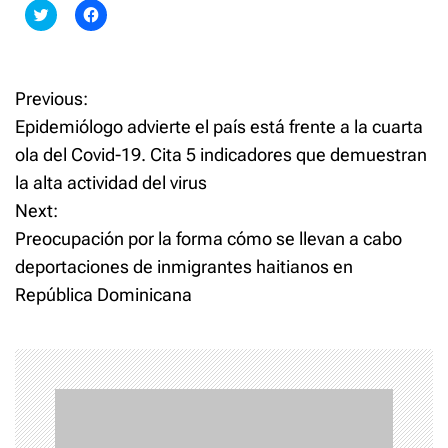
C
C
l
l
i
i
c
c
k
k
t
t
o
o
Previous:
P
s
s
h
h
Epidemiólogo advierte el país está frente a la cuarta
a
a
o
r
r
ola del Covid-19. Cita 5 indicadores que demuestran
e
e
o
o
la alta actividad del virus
n
n
s
T
F
w
a
Next:
i
c
t
t
e
Preocupación por la forma cómo se llevan a cabo
t
b
e
o
deportaciones de inmigrantes haitianos en
n
r
o
(
k
República Dominicana
O
(
p
O
a
e
p
n
e
s
n
v
i
s
n
i
n
n
i
e
n
w
e
w
w
i
w