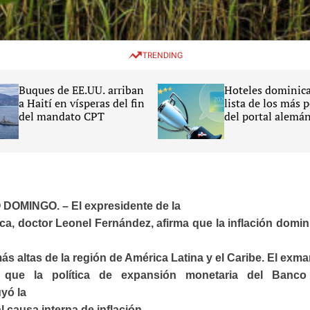
TRENDING
Buques de EE.UU. arriban
Hoteles dominica
a Haití en vísperas del fin
lista de los más 
del mandato CPT
del portal alemá
HolidayCheck 20
DOMINGO. – El expresidente de la
ca, doctor Leonel Fernández, afirma que la inflación domin
ás altas de la región de América Latina y el Caribe. El exm
a que la política de expansión monetaria del Banco
uyó la
l causa interna de inflación.