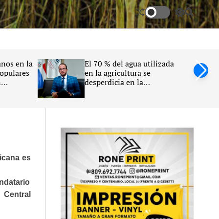
S
S
w
e
i
a
t
r
c
c
h
h
nos en la
El 70 % del agua utilizada
c
populares
en la agricultura se
o
n
desperdicia en la
l
26
República Dominicana,
o
r
afirma Claudio Caamaño
m
Vélez
o
d
e
icana es
andatario
 Central