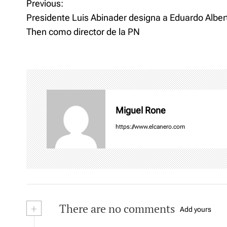
P
Previous:
o
d
w
o
)
w
Presidente Luis Abinader designa a Eduardo Alber
)
o
Then como director de la PN
s
t
n
Miguel Rone
a
https://www.elcanero.com
v
i
g
a
+
There are no comments
Add yours
t