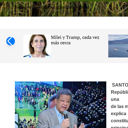
o
Bienvenidos al ElCañero.com
Coming Soon
m
cana y su
Milei y Trump, cada vez
ersidad
más cerca
impulsan
lizadas
erebral
SANTO 
Repúbli
una
de las m
explic
constit
principa