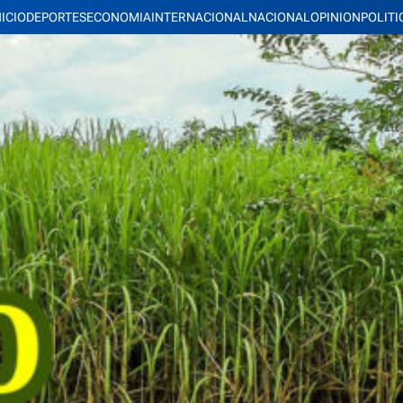
NICIO
DEPORTES
ECONOMIA
INTERNACIONAL
NACIONAL
OPINION
POLITI