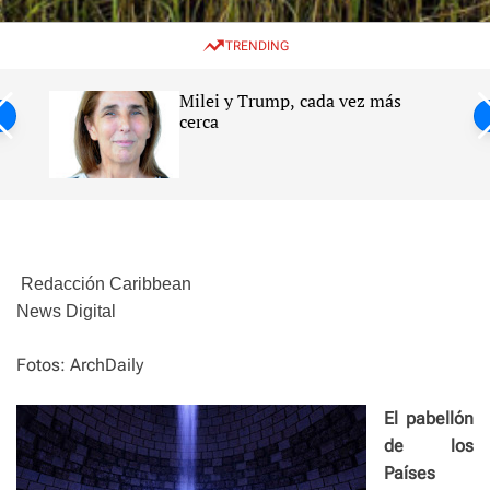
w
e
e
i
n
a
TRENDING
t
u
r
c
c
h
h
Milei y Trump, cada vez más
c
ntil
cerca
o
l
s
o
r
m
o
d
e
Redacción Caribbean
News Digital
Fotos: ArchDaily
El pabellón
de los
Países