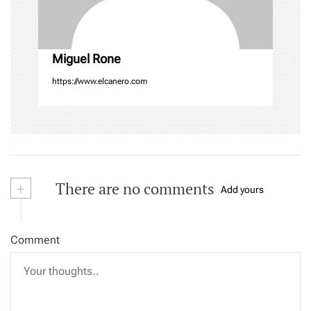
o
n
Miguel Rone
https://www.elcanero.com
+
There are no comments
Add yours
Comment