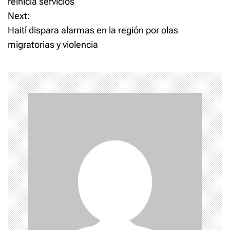
reinicia servicios
Next:
s
Haití dispara alarmas en la región por olas
t
migratorias y violencia
n
a
v
i
g
a
t
i