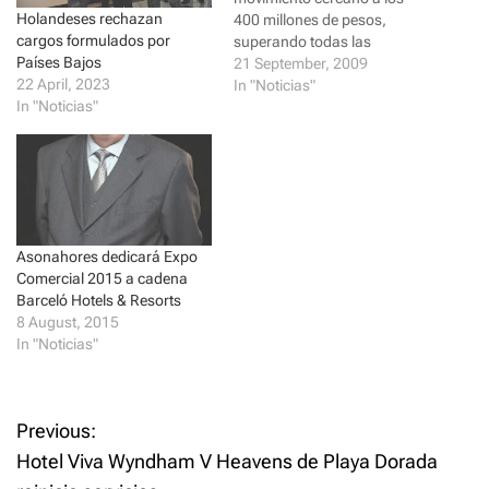
t
e
t
b
Holandeses rechazan
400 millones de pesos,
e
o
cargos formulados por
r
o
superando todas las
(
k
Países Bajos
expectativas asumidas al
21 September, 2009
O
(
p
O
22 April, 2023
inicio por la Cámara de
In "Noticias"
e
p
In "Noticias"
Comercio y producción de
n
e
s
n
Santiago, culminó anoche la
i
s
Vigésimo Segunda Versión
n
i
n
n
de Expo Cibao 2009,
e
n
¡Dominicanos a Exportar!, en
w
e
w
w
el Complejo deportivo La
i
w
Barranquita. "Nosotros
n
i
d
n
Asonahores dedicará Expo
nos…
o
d
Comercial 2015 a cadena
w
o
)
w
Barceló Hotels & Resorts
)
8 August, 2015
In "Noticias"
P
Previous:
Hotel Viva Wyndham V Heavens de Playa Dorada
o