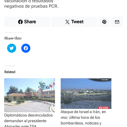
vacunación o resultados
negativos de pruebas PCR.
Share
Tweet
Share this:
C
C
l
l
i
i
c
c
k
k
t
t
o
o
Related
s
s
h
h
a
a
r
r
e
e
o
o
n
n
T
F
w
a
i
c
t
e
Ataque de Israel a Irán, en
t
b
Diplomáticos desvinculados
e
o
vivo: última hora de los
demandan al presidente
r
o
bombardeos, noticias y
(
k
Abinader ante TSA