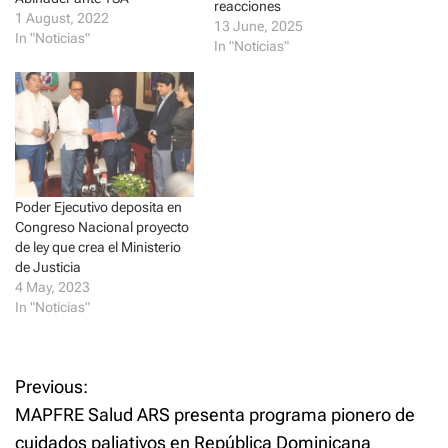
O
(
reacciones
p
O
1 August, 2022
13 June, 2025
e
p
In "Noticias"
n
e
In "Noticias"
s
n
i
s
n
i
n
n
e
n
w
e
w
w
i
w
n
i
d
n
o
d
w
o
Poder Ejecutivo deposita en
)
w
)
Congreso Nacional proyecto
de ley que crea el Ministerio
de Justicia
4 May, 2023
In "Noticias"
P
Previous:
MAPFRE Salud ARS presenta programa pionero de
o
cuidados paliativos en República Dominicana