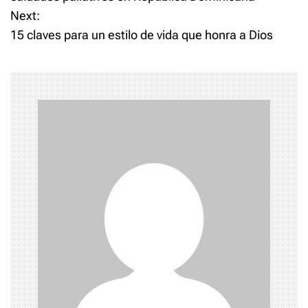
Next:
s
15 claves para un estilo de vida que honra a Dios
t
n
a
v
i
g
a
t
i