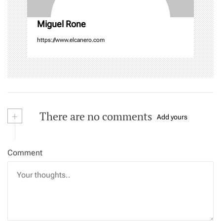
o
n
Miguel Rone
https://www.elcanero.com
+
There are no comments
Add yours
Comment