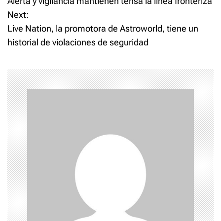
Alerta y vigilancia mantienen tensa la línea fronteriza
o
Next:
Live Nation, la promotora de Astroworld, tiene un
s
historial de violaciones de seguridad
t
n
a
v
i
g
a
t