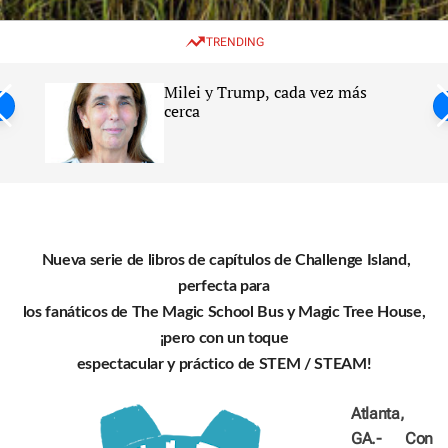
w
e
e
i
n
a
TRENDING
t
u
r
c
c
h
h
Milei y Trump, cada vez más
c
ntil
cerca
o
l
s
o
r
m
o
d
e
Nueva serie de libros de capítulos de Challenge Island,
perfecta para
los fanáticos de The Magic School Bus y Magic Tree House,
¡pero con un toque
espectacular y práctico de STEM / STEAM!
Atlanta,
GA.- Con