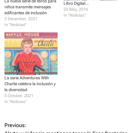
La nueva serie de libros para
t
e
Libro Digital…
t
b
niños transmite mensajes
20 May, 2016
e
o
edificantes de inclusión
r
o
In "Noticias"
(
k
2 December, 2021
O
(
In "Noticias"
p
O
e
p
n
e
s
n
i
s
n
i
n
n
e
n
w
e
w
w
i
w
n
i
d
n
o
d
La serie Adventures With
w
o
Charlie celebra la inclusión y
)
w
)
la diversidad
5 October, 2021
In "Noticias"
P
Previous: