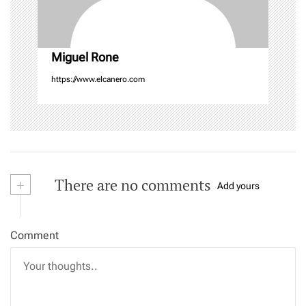
i
o
n
Miguel Rone
https://www.elcanero.com
+
There are no comments
Add yours
Comment