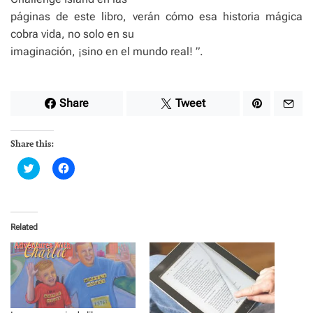
páginas de este libro, verán cómo esa historia mágica
cobra vida, no solo en su
imaginación, ¡sino en el mundo real! ”.
Share
Tweet
Share this:
C
C
l
l
i
i
c
c
k
k
t
t
o
o
Related
s
s
h
h
a
a
r
r
e
e
o
o
n
n
T
F
w
a
i
c