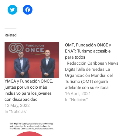
C
C
l
l
i
i
c
c
k
k
t
t
o
o
Related
s
s
h
h
a
a
OMT, Fundación ONCE y
r
r
ENAT: Turismo accesible
e
e
o
o
para todos
n
n
Redacción Caribbean News
T
F
w
a
Digital Silla de ruedas La
i
c
Organización Mundial del
t
e
t
b
YMCA y Fundación ONCE,
Turismo (OMT) seguirá
e
o
juntas por un ocio más
r
o
adelante con su exitosa
(
k
inclusivo para los jóvenes
alianza con la Fundación
16 April, 2021
O
(
p
O
con discapacidad
ONCE de España y la Red
In "Noticias"
e
p
12 May, 2022
Europea de Turismo
n
e
s
n
In "Noticias"
Accesible (ENAT). Las tres
i
s
partes han acordado
n
i
n
n
prorrogar su acuerdo de
e
n
colaboración por otros
w
e
w
w