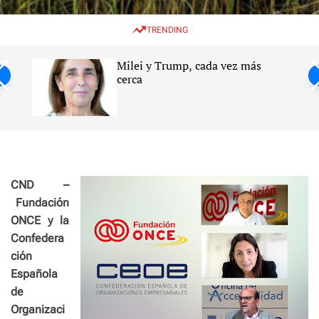
w
e
e
i
n
a
TRENDING
t
u
r
c
c
h
h
Milei y Trump, cada vez más
c
ntil
cerca
o
l
s
o
r
m
o
d
e
CND –
Fundación
ONCE y la
Confedera
ción
Española
de
Organizaci