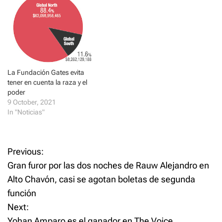
cuatro años para garantizar
i
w
que…
n
i
d
n
o
d
w
o
)
w
)
La Fundación Gates evita
tener en cuenta la raza y el
poder
9 October, 2021
In "Noticias"
P
Previous:
Gran furor por las dos noches de Rauw Alejandro en
o
Alto Chavón, casi se agotan boletas de segunda
función
s
Next:
t
Yohan Amparo es el ganador en The Voice