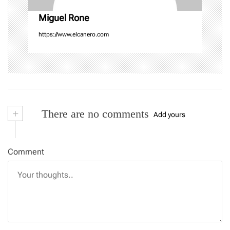
n
Miguel Rone
https://www.elcanero.com
+
There are no comments
Add yours
Comment