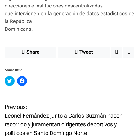
direcciones e instituciones descentralizadas
que intervienen en la generación de datos estadísticos de
la República
Dominicana.
Share
Tweet
Share this:
C
C
l
l
i
i
c
c
k
k
t
t
o
o
Previous:
P
s
s
h
h
Leonel Fernández junto a Carlos Guzmán hacen
a
a
o
r
r
recorrido y juramentan dirigentes deportivos y
e
e
o
o
políticos en Santo Domingo Norte
n
n
s
T
F