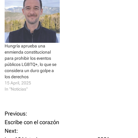
e
n
w
e
w
w
i
w
n
i
d
n
o
d
w
o
)
w
)
Hungría aprueba una
enmienda constitucional
para prohibir los eventos
públicos LGBTQ+, lo que se
considera un duro golpe a
los derechos
15 April, 2025
In "Noticias"
P
Previous:
Escribe con el corazón
o
Next: