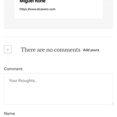
Miguel Rone
n
https://www.elcanero.com
+
There are no comments
Add yours
Comment
Name