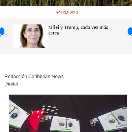
w
e
e
i
n
a
TRENDING
t
u
r
c
c
h
h
Milei y Trump, cada vez más
c
ntil
cerca
o
l
s
o
r
m
o
d
e
Redacción Caribbean News
Digital