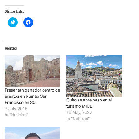
Share this:
C
C
l
l
i
i
c
c
k
k
t
t
o
o
Related
s
s
h
h
a
a
r
r
e
e
o
o
n
n
T
F
w
a
i
c
t
e
Presentan ganador centro de
t
b
eventos en Ruinas San
e
o
Quito se abre paso en el
r
o
Francisco en SC
(
k
turismo MICE
7 July, 2015
O
(
10 May, 2022
p
O
In "Noticias"
e
p
In "Noticias"
n
e
s
n
i
s
n
i
n
n