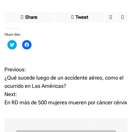
Share
Tweet
Share this:
C
C
l
l
i
i
c
c
k
k
t
t
o
o
Previous:
P
s
s
h
h
¿Qué sucede luego de un accidente aéreo, como el
a
a
o
r
r
ocurrido en Las Américas?
e
e
o
o
Next:
n
n
s
T
F
w
a
En RD más de 500 mujeres mueren por cáncer cérvix
i
c
t
t
e
t
b
e
o
n
r
o
(
k
O
(