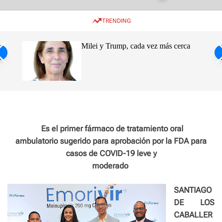
w
e
e
i
n
a
TRENDING
t
u
r
c
c
h
h
ro de
Milei y Trump, cada vez más cerca
c
o
s
l
o
ca
r
m
o
d
e
Es el primer fármaco de tratamiento oral
ambulatorio sugerido para aprobación por la FDA para
casos de COVID-19 leve y
moderado
SANTIAGO
DE LOS
CABALLER