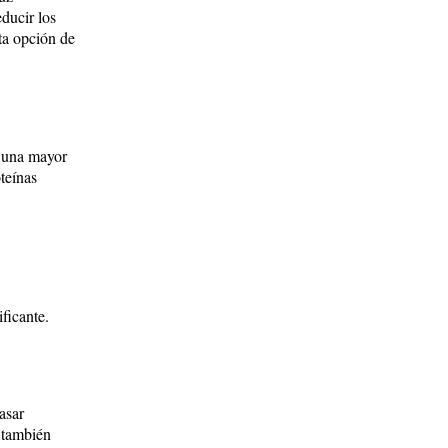
ducir los
ta opción de
a una mayor
oteínas
ficante.
asar
o también