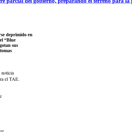
rre parcial del gobierno, preparando el terreno para l
rse deprimido en
 el “Blue
gotan sus
íntomas
 noticia
ara el TAE.
e
luz