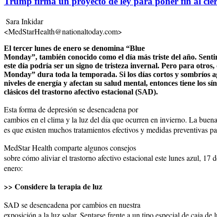
Trump firma un proyecto de ley para poner fin al cie
Sara Inkidar
<MedStarHealth@nationaltoday.com>
El tercer lunes de enero se denomina “Blue
Monday”, también conocido como el día más triste del año. Senti
este día podría ser un signo de tristeza invernal. Pero para otros,
Monday” dura toda la temporada. Si los días cortos y sombríos a
niveles de energía y afectan su salud mental, entonces tiene los s
clásicos del trastorno afectivo estacional (SAD).
Esta forma de depresión se desencadena por
cambios en el clima y la luz del día que ocurren en invierno. La buena
es que existen muchos tratamientos efectivos y medidas preventivas p
MedStar Health comparte algunos consejos
sobre cómo aliviar el trastorno afectivo estacional este lunes azul, 17 d
enero:
>> Considere la terapia de luz
SAD se desencadena por cambios en nuestra
exposición a la luz solar. Sentarse frente a un tipo especial de caja de 