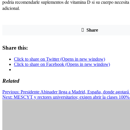
podría recomendarle suplementos de vitamina D si su cuerpo necesita
adicional.
Share
Share this:
Click to share on Twitter (Opens in new window)
Click to share on Facebook (Opens in new window)
Related
Post
Previous:
Presidente Abinader llega a Madrid, España, donde agotará
Next:
MESCYT y rectores universitarios; exigen abrir la clases 100%
navigation