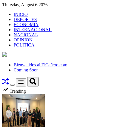
Skip
Thursday, August 6 2026
to
INICIO
content
DEPORTES
ECONOMIA
INTERNACIONAL
NACIONAL
OPINION
POLITICA
El
Cañero.com
Bienvenidos al ElCañero.com
Coming Soon
Search
Menu
Switch
Trending
color
mode