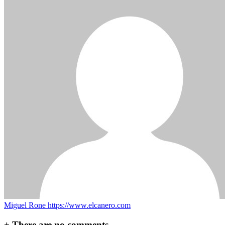
Miguel Rone
https://www.elcanero.com
+
There are no comments