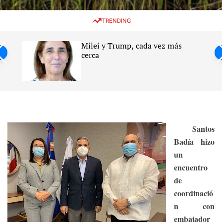
w
e
e
i
n
a
TRENDING
t
u
r
c
c
h
h
Milei y Trump, cada vez más
c
ntil
cerca
o
l
s
o
r
m
o
d
e
Santos
Badía hizo
un
encuentro
de
coordinació
n con
embajador