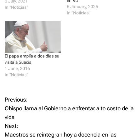
en RD”
6 July, 2021
O
(
p
O
6 January, 2025
In "Noticias"
e
p
In "Noticias"
n
e
s
n
i
s
n
i
n
n
e
n
w
e
w
w
i
w
n
i
d
n
El papa amplía a dos días su
o
d
visita a Suecia
w
o
)
w
1 June, 2016
)
In "Noticias"
P
Previous:
Obispo llama al Gobierno a enfrentar alto costo de la
o
vida
Next:
s
Maestros se reintegran hoy a docencia en las