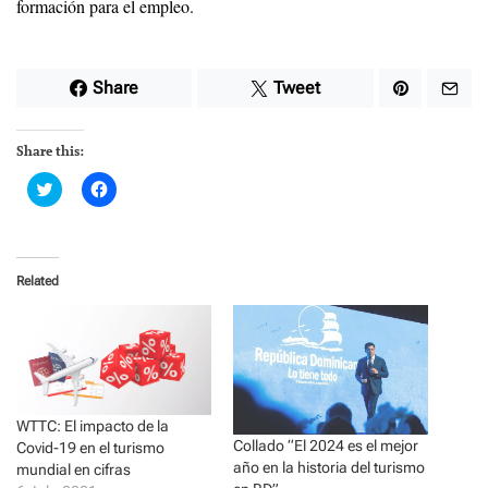
formación para el empleo.
Share
Tweet
Share this:
C
C
l
l
i
i
c
c
k
k
t
t
o
o
Related
s
s
h
h
a
a
r
r
e
e
o
o
n
n
T
F
w
a
i
c
WTTC: El impacto de la
t
e
t
b
Collado “El 2024 es el mejor
Covid-19 en el turismo
e
o
año en la historia del turismo
r
o
mundial en cifras
(
k