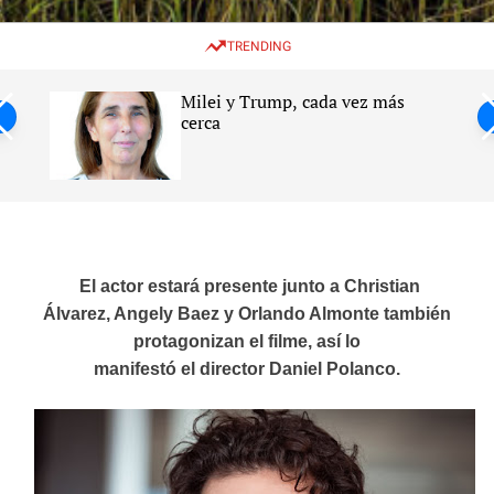
w
e
e
i
n
a
TRENDING
t
u
r
c
c
h
h
Milei y Trump, cada vez más
c
ntil
cerca
o
l
s
o
r
m
o
d
e
El actor estará presente junto a Christian
Álvarez, Angely Baez y Orlando Almonte también
protagonizan el filme, así lo
manifestó el director Daniel Polanco.