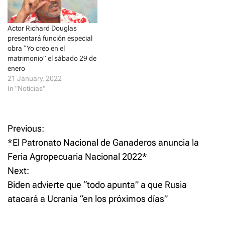
w
w
como "Dirty…
i
w
n
i
d
n
Actor Richard Douglas
o
d
w
o
presentará función especial
)
w
obra “Yo creo en el
)
matrimonio” el sábado 29 de
enero
21 January, 2022
In "Noticias"
P
Previous:
*El Patronato Nacional de Ganaderos anuncia la
o
Feria Agropecuaria Nacional 2022*
Next:
s
Biden advierte que “todo apunta” a que Rusia
t
atacará a Ucrania “en los próximos días”
n