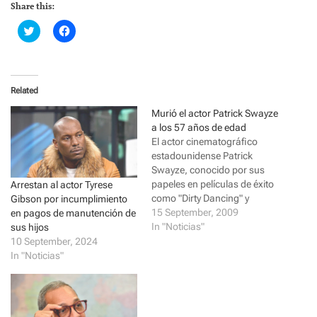
Share this:
C
C
l
l
i
i
c
c
k
k
t
t
o
o
Related
s
s
h
h
a
a
Murió el actor Patrick Swayze
r
r
a los 57 años de edad
e
e
o
o
El actor cinematográfico
n
n
estadounidense Patrick
T
F
w
a
Swayze, conocido por sus
i
c
papeles en películas de éxito
Arrestan al actor Tyrese
t
e
t
b
como "Dirty Dancing" y
Gibson por incumplimiento
e
o
r
o
"Ghost", murió tras una larga
15 September, 2009
en pagos de manutención de
(
k
batalla contra un cáncer de
In "Noticias"
sus hijos
O
(
p
O
páncreas, informó este lunes
10 September, 2024
e
p
su publicista. El actor
In "Noticias"
n
e
s
n
cinematográfico
i
s
estadounidense Patrick
n
i
n
n
Swayze, conocido por sus
e
n
papeles en películas de éxito
w
e