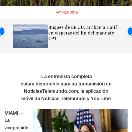
w
e
e
i
n
a
TRENDING
t
u
r
c
c
h
h
Buques de EE.UU. arriban a Haití
c
en vísperas del fin del mandato
o
CPT
l
o
r
m
o
d
e
La entrevista completa
estará disponible para su transmisión en
NoticiasTelemundo.com, la aplicación
móvil de Noticias Telemundo y YouTube
MIAMI .–
La
vicepreside