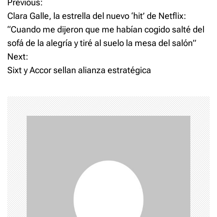
P
Previous:
Clara Galle, la estrella del nuevo ‘hit’ de Netflix:
o
“Cuando me dijeron que me habían cogido salté del
sofá de la alegría y tiré al suelo la mesa del salón”
s
Next:
t
Sixt y Accor sellan alianza estratégica
n
a
v
i
g
a
t