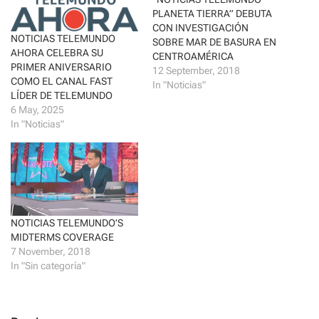
t
b
PLANETA TIERRA” DEBUTA
e
o
r
o
CON INVESTIGACIÓN
(
k
NOTICIAS TELEMUNDO
SOBRE MAR DE BASURA EN
O
(
AHORA CELEBRA SU
p
O
CENTROAMÉRICA
e
p
PRIMER ANIVERSARIO
12 September, 2018
n
e
COMO EL CANAL FAST
s
n
In "Noticias"
i
s
LÍDER DE TELEMUNDO
n
i
n
n
6 May, 2025
e
n
In "Noticias"
w
e
w
w
i
w
n
i
d
n
o
d
w
o
)
w
)
NOTICIAS TELEMUNDO’S
MIDTERMS COVERAGE
7 November, 2018
In "Sin categoría"