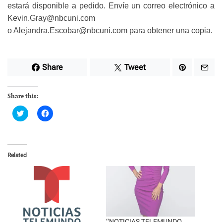
estará disponible a pedido. Envíe un correo electrónico a
Kevin.Gray@nbcuni.com
o Alejandra.Escobar@nbcuni.com para obtener una copia.
Share
Tweet
Share this:
C
C
l
l
i
i
c
c
k
k
t
t
o
o
Related
s
s
h
h
a
a
r
r
e
e
o
o
n
n
T
F
w
a
i
c
t
e
“NOTICIAS TELEMUNDO