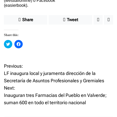
(westfallonline) o Facebook
(easierbook).
Share
Tweet
Share this:
C
C
l
l
i
i
c
c
k
k
t
t
o
o
Previous:
P
s
s
h
h
LF inaugura local y juramenta dirección de la
a
a
o
r
r
Secretaría de Asuntos Profesionales y Gremiales
e
e
o
o
Next:
n
n
s
T
F
w
a
Inauguran tres Farmacias del Pueblo en Valverde;
i
c
t
t
e
suman 600 en todo el territorio nacional
t
b
e
o
n
r
o
(
k