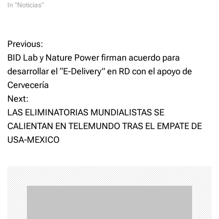
In "Noticias"
P
Previous:
BID Lab y Nature Power firman acuerdo para
o
desarrollar el “E-Delivery” en RD con el apoyo de
Cervecería
s
Next:
t
LAS ELIMINATORIAS MUNDIALISTAS SE
CALIENTAN EN TELEMUNDO TRAS EL EMPATE DE
n
USA-MEXICO
a
v
i
g