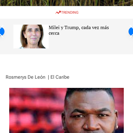
w
e
e
i
n
a
TRENDING
t
u
r
c
c
h
h
Milei y Trump, cada vez más
c
ntil
cerca
o
l
s
o
r
m
o
d
e
Rosmerys De León
| El Caribe