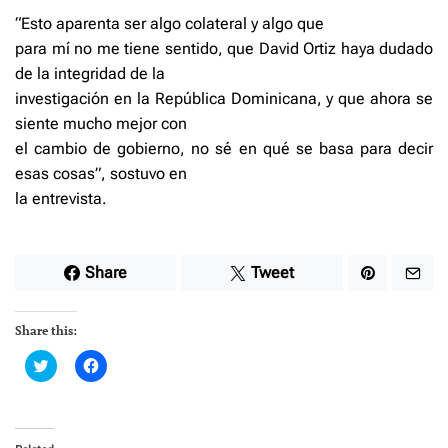
“Esto aparenta ser algo colateral y algo que
para mí no me tiene sentido, que David Ortiz haya dudado
de la integridad de la
investigación en la República Dominicana, y que ahora se
siente mucho mejor con
el cambio de gobierno, no sé en qué se basa para decir
esas cosas”, sostuvo en
la entrevista.
Share
Tweet
Share this:
C
C
l
l
i
i
c
c
k
k
t
t
o
o