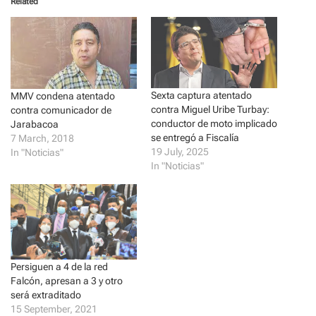
Related
s
s
h
h
a
a
r
r
e
e
o
o
n
n
T
F
w
a
i
c
Sexta captura atentado
t
e
MMV condena atentado
t
b
contra Miguel Uribe Turbay:
contra comunicador de
e
o
r
o
conductor de moto implicado
Jarabacoa
(
k
se entregó a Fiscalía
7 March, 2018
O
(
p
O
19 July, 2025
In "Noticias"
e
p
In "Noticias"
n
e
s
n
i
s
n
i
n
n
e
n
w
e
w
w
i
w
n
i
d
n
Persiguen a 4 de la red
o
d
w
o
Falcón, apresan a 3 y otro
)
w
será extraditado
)
15 September, 2021