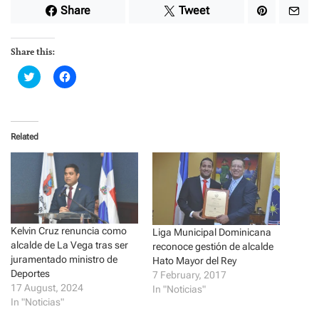
Share
Tweet
Share this:
C
C
l
l
i
i
c
c
k
k
t
t
o
o
Related
s
s
h
h
a
a
r
r
e
e
o
o
n
n
T
F
w
a
i
c
Kelvin Cruz renuncia como
t
e
Liga Municipal Dominicana
t
b
alcalde de La Vega tras ser
reconoce gestión de alcalde
e
o
r
o
juramentado ministro de
Hato Mayor del Rey
(
k
Deportes
7 February, 2017
O
(
p
O
17 August, 2024
In "Noticias"
e
p
In "Noticias"
n
e
s
n