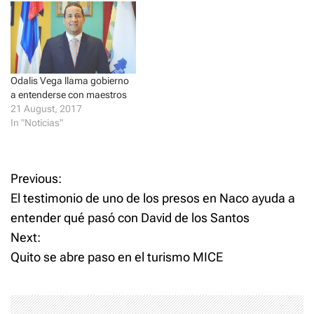
i
s
n
i
n
n
e
n
w
e
w
w
i
w
n
i
d
n
Odalis Vega llama gobierno
o
d
a entenderse con maestros
w
o
)
w
21 August, 2017
)
In "Noticias"
P
Previous:
El testimonio de uno de los presos en Naco ayuda a
o
entender qué pasó con David de los Santos
Next:
s
Quito se abre paso en el turismo MICE
t
n