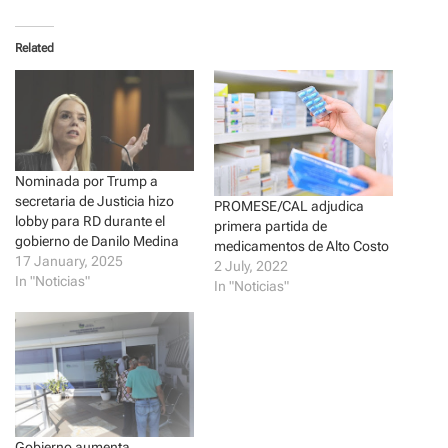
c
c
k
k
t
t
o
o
Related
s
s
h
h
a
a
r
r
e
e
o
o
n
n
T
F
w
a
i
c
Nominada por Trump a
t
e
t
b
secretaria de Justicia hizo
PROMESE/CAL adjudica
e
o
r
o
lobby para RD durante el
primera partida de
(
k
gobierno de Danilo Medina
medicamentos de Alto Costo
O
(
p
O
17 January, 2025
2 July, 2022
e
p
In "Noticias"
n
e
In "Noticias"
s
n
i
s
n
i
n
n
e
n
w
e
w
w
i
w
n
i
d
n
o
d
w
o
Gobierno aumenta