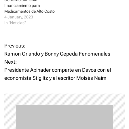
)
w
financiamiento para
)
Medicamentos de Alto Costo
4 January, 2023
In "Noticias"
P
Previous:
Ramon Orlando y Bonny Cepeda Fenomenales
o
Next:
Presidente Abinader comparte en Davos con el
s
economista Stiglitz y el escritor Moisés Naím
t
n
a
v