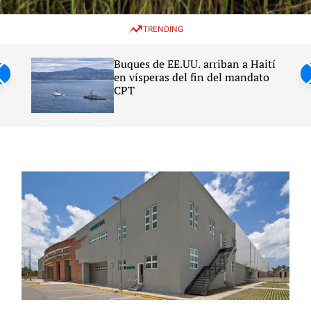
w
e
e
i
n
a
TRENDING
t
u
r
c
c
h
h
Buques de EE.UU. arriban a Haití
c
en vísperas del fin del mandato
o
CPT
l
o
r
m
o
d
e