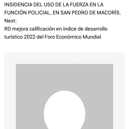
o
r
r
INSIDENCIA DEL USO DE LA FUERZA EN LA
e
e
o
o
FUNCIÓN POLICIAL, EN SAN PEDRO DE MACORÍS.
n
n
s
T
F
w
a
Next:
i
c
t
t
e
RD mejora calificación en índice de desarrollo
t
b
e
o
turístico 2022 del Foro Económico Mundial
n
r
o
(
k
O
(
p
O
a
e
p
n
e
s
n
v
i
s
n
i
n
n
i
e
n
w
e
w
w
i
w
g
n
i
d
n
o
d
a
w
o
)
w
)
t
i