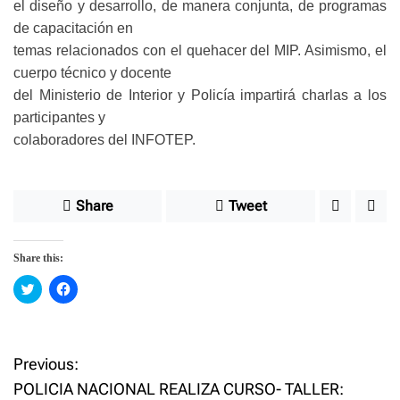
el diseño y desarrollo, de manera conjunta, de programas
de capacitación en
temas relacionados con el quehacer del MIP. Asimismo, el
cuerpo técnico y docente
del Ministerio de Interior y Policía impartirá charlas a los
participantes y
colaboradores del INFOTEP.
Share
Tweet
Share this:
C
C
l
l
i
i
c
c
k
k
t
t
o
o
Previous:
P
s
s
h
h
POLICIA NACIONAL REALIZA CURSO- TALLER:
a
a