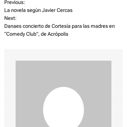
P
Previous:
La novela según Javier Cercas
o
Next:
Danaes concierto de Cortesía para las madres en
s
“Comedy Club”, de Acrópolis
t
n
a
v
i
g
a
t