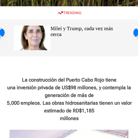
w
e
e
i
n
a
TRENDING
t
u
r
c
c
h
h
Milei y Trump, cada vez más
c
ntil
cerca
o
l
s
o
r
m
o
d
e
La construcción del Puerto Cabo Rojo tiene
una inversión privada de US$98 millones, y contempla la
generación de más de
5,000 empleos. Las obras hidrosanitarias tienen un valor
estimado de RD$1,185
millones