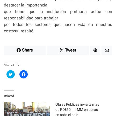
destacar la importancia
que tiene que la institución portuaria actúe con
responsabilidad para trabajar
por todos los sectores que hacen vida en nuestras
costas», resaltó.
Share
Tweet
Share this:
C
C
l
l
i
i
c
c
k
k
t
t
o
o
Related
s
s
h
h
a
a
Obras Públicas invierte más
r
r
de RD$60 mil MM en obras
e
e
o
o
en todo el país