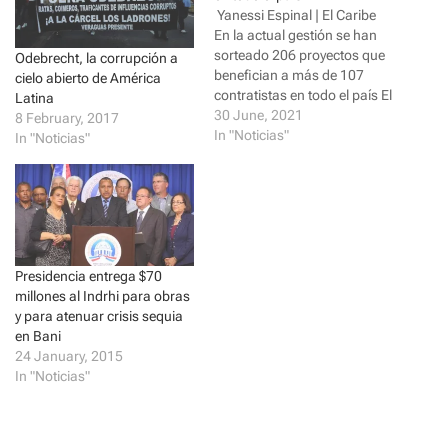
n
n
Yanessi Espinal | El Caribe
T
F
w
a
En la actual gestión se han
i
c
sorteado 206 proyectos que
t
e
Odebrecht, la corrupción a
t
b
benefician a más de 107
cielo abierto de América
e
o
r
o
contratistas en todo el país El
Latina
(
k
ministro de Obras Públicas y
30 June, 2021
8 February, 2017
O
(
p
O
Comunicaciones, Deligne
In "Noticias"
In "Noticias"
e
p
Ascensión, informó ayer que
n
e
s
n
el presupuesto para la
i
s
inversión de obras diversas
n
i
n
n
que ejecuta esa cartera,
e
n
supera…
w
e
w
w
i
w
Presidencia entrega $70
n
i
d
n
millones al Indrhi para obras
o
d
y para atenuar crisis sequia
w
o
)
w
en Bani
)
24 January, 2015
In "Noticias"