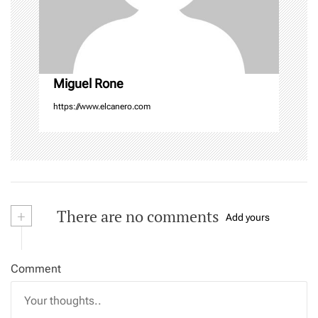
i
o
n
Miguel Rone
https://www.elcanero.com
+
There are no comments
Add yours
Comment