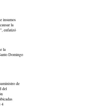
s e insumos
causar la
”, enfatizó
e la
 Santo Domingo
uministro de
d del
ón
ubicadas
e 4