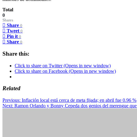
Total
0
Shares
Share
0
Tweet
0
Pin it
0
Share
0
Share this:
Click to share on Twitter (Opens in new window)
Click to share on Facebook (Opens in new window)
Related
Post
Previous:
Inflación local está cerca de meta fijada; en abril fue 0.96 %
Next:
Ramon Orlando y Bonny Cepeda dos genios del merengue que ha
navigation