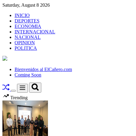
Skip
Saturday, August 8 2026
to
INICIO
content
DEPORTES
ECONOMIA
INTERNACIONAL
NACIONAL
OPINION
POLITICA
El
Cañero.com
Bienvenidos al ElCañero.com
Coming Soon
Search
Menu
Switch
Trending
color
mode