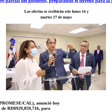
rre parcial del gobierno, preparando el terreno para l
Las ofertas se recibirán este lunes 16 y
martes 17 de mayo
o (PROMESE/CAL), anunció hoy
r de RD$929,859,716, para