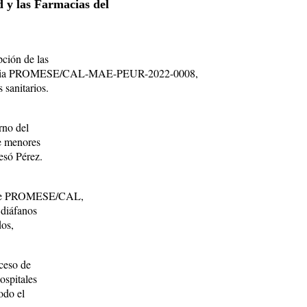
 y las Farmacias del
ción de las
eferencia PROMESE/CAL-MAE-PEUR-2022-0008,
sanitarios.
rno del
de menores
esó Pérez.
es de PROMESE/CAL,
 diáfanos
dos,
ceso de
ospitales
odo el