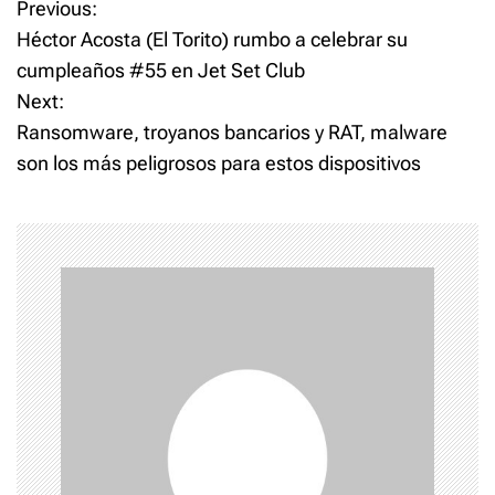
P
Previous:
Héctor Acosta (El Torito) rumbo a celebrar su
o
cumpleaños #55 en Jet Set Club
Next:
s
Ransomware, troyanos bancarios y RAT, malware
t
son los más peligrosos para estos dispositivos
n
a
v
i
g
a
t