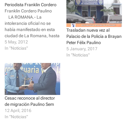
r
r
Periodista Franklin Cordero
e
e
o
o
Franklin Cordero Paulino
n
n
LA ROMANA.- La
T
F
w
a
intolerancia oficial no se
i
c
había manifestado en esta
t
e
Trasladan nueva vez al
t
b
ciudad de La Romana, hasta
Palacio de la Policía a Brayan
e
o
que el día cuatro del mes del
5 May, 2012
r
o
Peter Félix Paulino
(
k
corriente se apresara y se
In "Noticias"
5 January, 2017
O
(
p
O
ultrajara al periodista
In "Noticias"
e
p
Franklin Cordero.
n
e
s
n
Franklin Cordero denunció
i
s
que fue ultrajado por un…
n
i
n
n
e
n
w
e
w
w
i
w
Cesac reconoce al director
n
i
d
n
de migración Paulino Sem
o
d
12 April, 2016
w
o
)
w
In "Noticias"
)