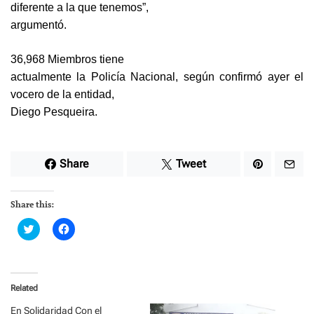
diferente a la que tenemos”,
argumentó.
36,968 Miembros tiene
actualmente la Policía Nacional, según confirmó ayer el
vocero de la entidad,
Diego Pesqueira.
Share
Tweet
Share this:
C
C
l
l
i
i
c
c
k
k
t
t
o
o
Related
s
s
h
h
a
a
En Solidaridad Con el