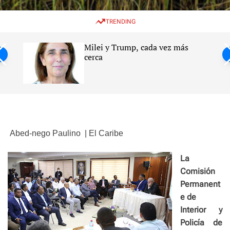
w
e
e
i
n
a
TRENDING
t
u
r
c
c
h
h
Milei y Trump, cada vez más
c
ntil
cerca
o
l
s
o
r
m
o
d
e
Abed-nego Paulino
| El Caribe
La
Comisión
Permanent
e de
Interior y
Policía de