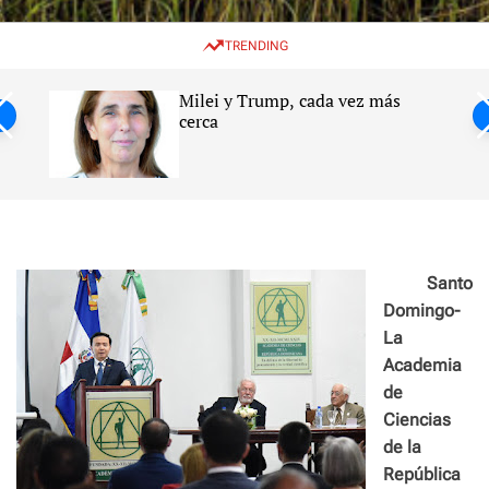
w
e
e
i
n
a
TRENDING
t
u
r
c
c
h
h
Milei y Trump, cada vez más
c
ntil
cerca
o
l
s
o
r
m
o
d
e
Santo
Domingo-
La
Academia
de
Ciencias
de la
República