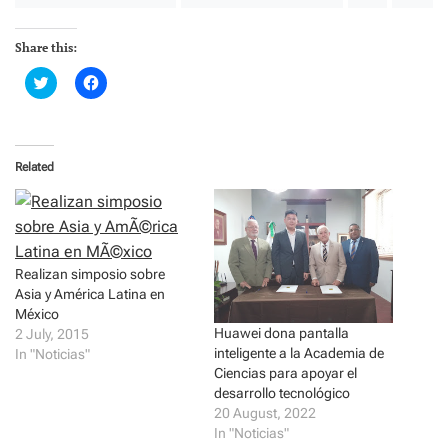
Share this:
C
C
l
l
i
i
c
c
k
k
t
t
o
o
Related
s
s
h
h
a
a
r
r
e
e
o
o
n
n
T
F
Realizan simposio sobre
w
a
i
c
Asia y América Latina en
t
e
t
b
México
e
o
Huawei dona pantalla
2 July, 2015
r
o
(
k
inteligente a la Academia de
In "Noticias"
O
(
Ciencias para apoyar el
p
O
e
p
desarrollo tecnológico
n
e
20 August, 2022
s
n
i
s
In "Noticias"
n
i