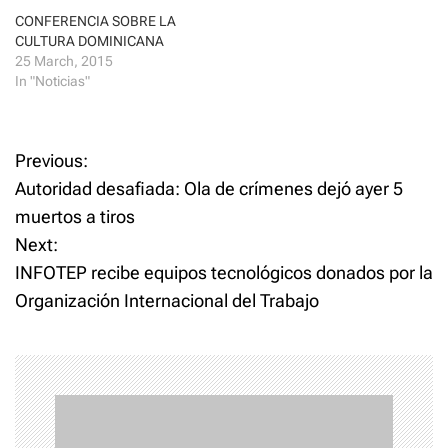
n
n
e
n
CONFERENCIA SOBRE LA
w
e
CULTURA DOMINICANA
w
w
i
w
25 March, 2015
n
i
In "Noticias"
d
n
o
d
w
o
)
w
)
P
Previous:
Autoridad desafiada: Ola de crímenes dejó ayer 5
o
muertos a tiros
Next:
s
INFOTEP recibe equipos tecnológicos donados por la
t
Organización Internacional del Trabajo
n
a
v