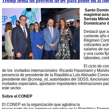
Trump firma un proyecto de ley para poner fin al cie
Santo Doming
magistral au
Serrata Ménde
Dominicano d
Destacó que a
corriente año 
Régimen Contri
cotizantes acti
salarios de su
y una cuota fi
laborales, con
El ciclo de co
de los
invitados internacionales
Ricardo Hausmann y Moisés
presencia de presidente de la República Luís Abinader Coron
presidente del @conep_rd, autoridades del SDSS, funcionario
invitados especiales, aportaron importantes informaciones par
este sector.
Sobre el CONEP
El CONEP es la organización que aglutina la
mayor parte de las empresas privadas en la República Dominic