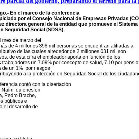
rre parcial del gobierno, preparando el terreno para l
o.- En el marco de la conferencia
spiciada por el Consejo Nacional de Empresas Privadas (C
z directora general de la entidad que promueve el Sistema
e Seguridad Social (SDSS).
l mes de marzo del
más de 4 millones 398 mil personas se encuentran afiliadas al
butivo de las cuales alrededor de 2 millones 031 mil son
vos, de esta cifra el empleador aporta en función de los
s trabajadores un 7.09% por concepto de salud, 7.10 por pensi
ja de un 1%
por riesgos
tribuyendo a la protección en Seguridad Social de los ciudadan
nferencia contó con la disertación
 Naím, quienes en
a, Pedro Brache,
s públicos e
a el desarrollo de
ana, su titular