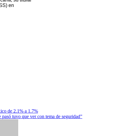
NSS) en
xico de 2.1% a 1.7%
 pasó tuvo que ver con tema de seguridad”