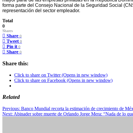
forma parte del Consejo Nacional de la Seguridad Social (C
representación del sector empleador.
Total
0
Shares
Share
0
Tweet
0
Pin it
0
Share
0
Share this:
Click to share on Twitter (Opens in new window)
Click to share on Facebook (Opens in new window)
Related
Post
Previous:
Banco Mundial recorta la estimación de crecimiento de Mé
Next:
Abinader sobre muerte de Orlando Jorge Mera: “Nada de lo que
navigation