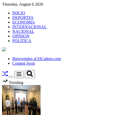
Skip
Thursday, August 6 2026
to
INICIO
content
DEPORTES
ECONOMIA
INTERNACIONAL
NACIONAL
OPINION
POLITICA
El
Cañero.com
Bienvenidos al ElCañero.com
Coming Soon
Search
Menu
Switch
Trending
color
mode