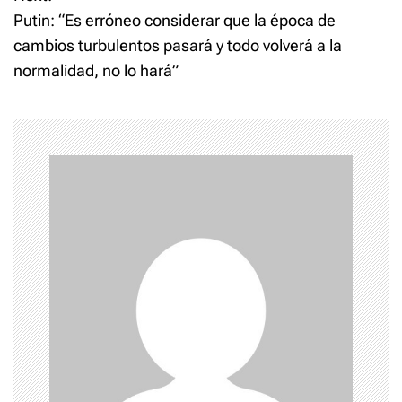
s
Putin: “Es erróneo considerar que la época de
t
cambios turbulentos pasará y todo volverá a la
normalidad, no lo hará”
n
a
v
i
g
a
t
i
o