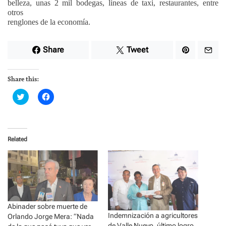
belleza, unas 2 mil bodegas, líneas de taxi, restaurantes, entre
otros
renglones de la economía.
Share
Tweet
Share this:
C
C
l
l
i
i
c
c
k
k
t
t
o
o
Related
s
s
h
h
a
a
r
r
e
e
o
o
n
n
T
F
w
a
i
c
Abinader sobre muerte de
t
e
t
b
Indemnización a agricultores
Orlando Jorge Mera: “Nada
e
o
de Valle Nuevo, último logro