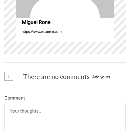
n
Miguel Rone
https://www.elcanero.com
+
There are no comments
Add yours
Comment