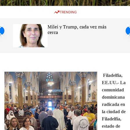
w
e
e
i
n
a
TRENDING
t
u
r
c
c
h
h
Milei y Trump, cada vez más
c
ntil
cerca
o
l
s
o
r
m
o
d
e
Filadelfia,
EE.UU.- La
comunidad
dominicana
radicada en
la ciudad de
Filadelfia,
estado de