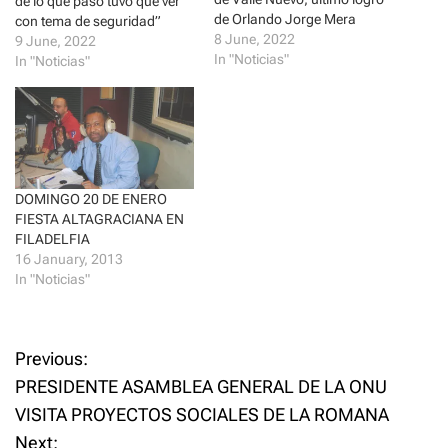
r
o
de lo que pasó tuvo que ver
(
k
de Orlando Jorge Mera
con tema de seguridad”
O
(
p
O
8 June, 2022
9 June, 2022
e
p
In "Noticias"
In "Noticias"
n
e
s
n
i
s
n
i
n
n
e
n
w
e
w
w
i
w
n
i
d
n
DOMINGO 20 DE ENERO
o
d
FIESTA ALTAGRACIANA EN
w
o
)
w
FILADELFIA
)
16 January, 2013
In "Noticias"
P
Previous:
PRESIDENTE ASAMBLEA GENERAL DE LA ONU
o
VISITA PROYECTOS SOCIALES DE LA ROMANA
Next: