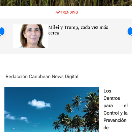
w
e
e
i
n
a
TRENDING
t
u
r
c
c
h
h
Milei y Trump, cada vez más
c
ntil
cerca
o
l
s
o
r
m
o
d
e
Redacción Caribbean News Digital
Los
Centros
para el
Control y la
Prevención
de