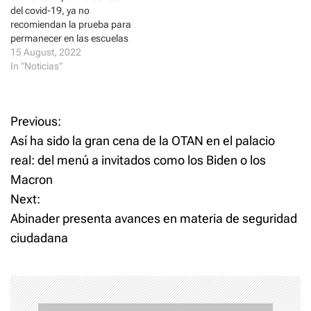
del covid-19, ya no
recomiendan la prueba para
permanecer en las escuelas
15 August, 2022
In "Noticias"
P
Previous:
Así ha sido la gran cena de la OTAN en el palacio
o
real: del menú a invitados como los Biden o los
Macron
s
Next:
t
Abinader presenta avances en materia de seguridad
ciudadana
n
a
v