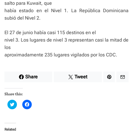
salto para Kuwait, que
había estado en el Nivel 1. La República Dominicana
subió del Nivel 2.
El 27 de junio había casi 115 destinos en el
nivel 3. Los lugares de nivel 3 representan casi la mitad de
los
aproximadamente 235 lugares vigilados por los CDC.
Share
Tweet
Share this:
C
C
l
l
i
i
c
c
k
k
t
t
o
o
Related
s
s