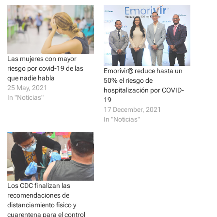
h
h
a
a
r
r
e
e
o
o
n
n
T
F
w
a
i
c
Las mujeres con mayor
t
e
t
b
riesgo por covid-19 de las
Emorivir® reduce hasta un
e
o
r
o
que nadie habla
50% el riesgo de
(
k
25 May, 2021
hospitalización por COVID-
O
(
p
O
In "Noticias"
19
e
p
n
e
17 December, 2021
s
n
In "Noticias"
i
s
n
i
n
n
e
n
w
e
w
w
i
w
n
i
d
n
o
d
w
o
Los CDC finalizan las
)
w
recomendaciones de
)
distanciamiento físico y
cuarentena para el control