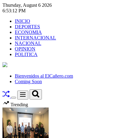
Skip
Thursday, August 6 2026
to
6
:
53
:
13
PM
content
INICIO
DEPORTES
ECONOMIA
INTERNACIONAL
NACIONAL
OPINION
POLITICA
El
Cañero.com
Bienvenidos al ElCañero.com
Coming Soon
Search
Menu
Switch
Trending
color
mode