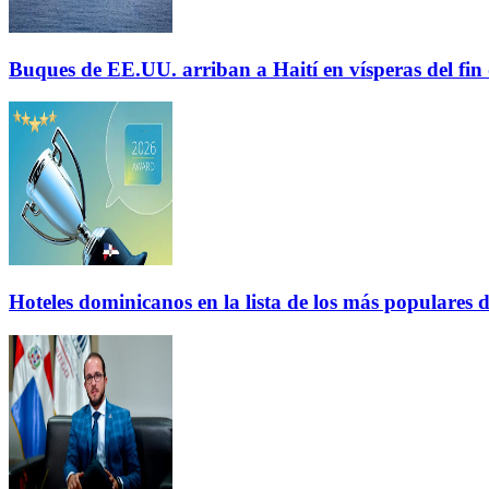
Buques de EE.UU. arriban a Haití en vísperas del fi
Hoteles dominicanos en la lista de los más populares