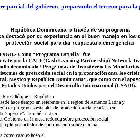
rre parcial del gobierno, preparando el terreno para l
República Dominicana, a través de su programa
se destacó por su experiencia en el buen manejo en los 
protección social para dar respuesta a emergencias
GO.- Como “Programa Estrella” fue
pérate por la CALP (Cash Learning Partnership) Network, tr
studio denominado “Programas de Transferencias Monetarias 
istemas de protección social en la preparación ante las crisis
al, México y República Dominicana”, que contó con el apoyo
s Estados Unidos para el Desarrollo Internacional (USAID).
 resaltó que la República
esde hace tiempo un referente en la región de América Latina y
eria de programas estatales de protección social gracias a su
la Supérate”. También indica
el Gobierno en la mesa redonda sobre protección social
ejemplo prometedor de coordinación sobre el tema.
a como caso exitoso el