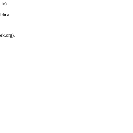
 iv)
e
blica
rk.org).