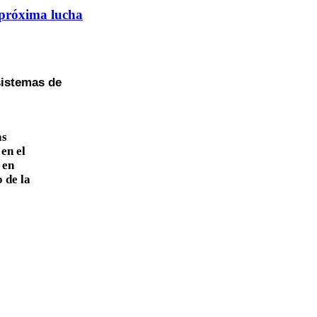
a próxima lucha
sistemas de
as
en el
 en
 de la