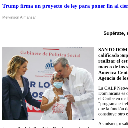
Trump firma un proyecto de ley para poner fin al cie
Melvinson Almánzar
Supérate, 
SANTO DOMIN
calificado Su
realizar el e
marco de los s
América Centr
Agencia de lo
La CALP Network
Dominicana es d
el Caribe en mat
“programa estrel
que la función d
constituye otro 
Asimismo, resalt