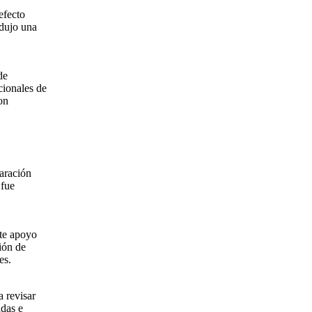
efecto
odujo una
de
cionales de
on
paración
 fue
nte apoyo
ión de
es.
a revisar
adas e