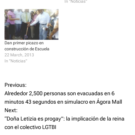
n
e
In "Noticias"
s
n
i
s
n
i
n
n
e
n
w
e
w
w
i
w
n
i
d
n
Dan primer picazo en
o
d
w
o
construcción de Escuela
)
w
)
22 March, 2013
In "Noticias"
P
Previous:
Alrededor 2,500 personas son evacuadas en 6
o
minutos 43 segundos en simulacro en Ágora Mall
Next:
s
“Doña Letizia es progay”: la implicación de la reina
t
con el colectivo LGTBI