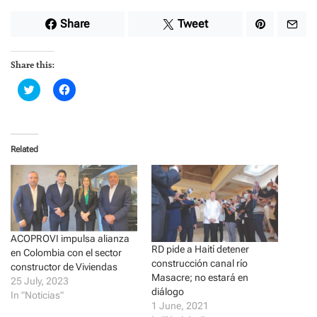
Share
Tweet
Share this:
C
C
l
l
i
i
c
c
k
k
t
t
o
o
Related
s
s
h
h
a
a
r
r
e
e
o
o
n
n
T
F
w
a
i
c
ACOPROVI impulsa alianza
t
e
RD pide a Haití detener
en Colombia con el sector
t
b
e
o
construcción canal río
constructor de Viviendas
r
o
Masacre; no estará en
(
k
25 July, 2023
O
(
diálogo
In "Noticias"
p
O
1 June, 2021
e
p