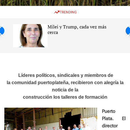
w
e
e
i
n
a
TRENDING
t
u
r
c
c
h
h
Milei y Trump, cada vez más
c
ntil
cerca
o
l
s
o
r
m
o
d
e
Líderes políticos, sindicales y miembros de
la comunidad puertoplateña, recibieron con alegría la
noticia de la
construcción los talleres de formación
Puerto
Plata. El
director